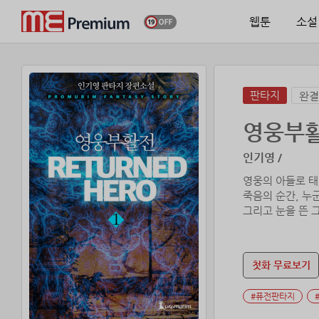
웹툰
소설
판타지
완결
영웅부
인기영 /
영웅의 아들로 태
죽음의 순간, 누
그리고 눈을 뜬 
첫화 무료보기
#퓨전판타지