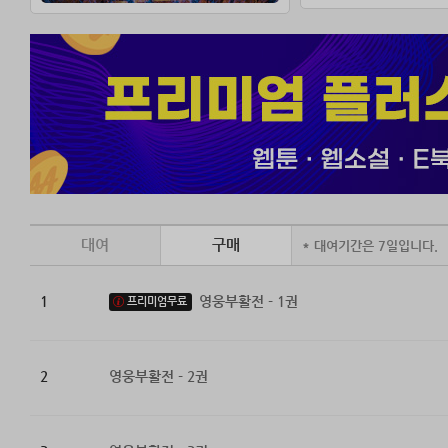
대여
구매
* 대여기간은 7일입니다.
1
영웅부활전 - 1권
프리미엄무료
2
영웅부활전 - 2권