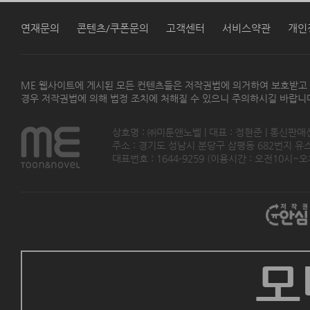
연재문의
콘텐츠/쿠폰문의
고객센터
서비스약관
개인
ME 웹사이트에 게시된 모든 컨텐츠들은 저작권법에 의거하여 보호받고
경우 저작권법에 의해 법정 조치에 처해질 수 있으니 주의하시길 바랍니
상호명 : ㈜미툰앤노벨 | 대표 : 정현준 | 통신판매
주소 : 경기도 성남시 분당구 삼평동 682번지 유스페이스
대표번호 : 1644-9259 (이용시간 : 오전10시~오후5
모