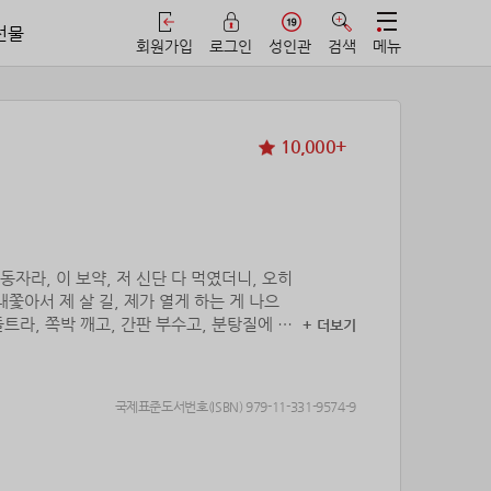
선물
회원가입
로그인
성인관
검색
메뉴
10,000+
자라, 이 보약, 저 신단 다 먹였더니, 오히
쫓아서 제 살 길, 제가 열게 하는 게 나으
라, 쪽박 깨고, 간판 부수고, 분탕질에 불
+ 더보기
 난 애비 할애비 얼굴에 어떻게 똥칠하나 구경
국제표준도서번호(ISBN) 979-11-331-9574-9