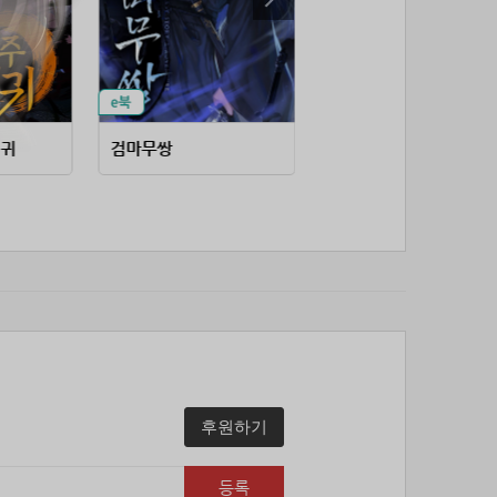
53위
soyun****@gmail.com
24코인
54위
43040*****@kakao.com
20코인
55위
@
20코인
56위
@
20코인
57위
소망여
20코인
검귀
검마무쌍
귀궁사
58위
25600*****@kakao.com
20코인
59위
16100*****@kakao.com
20코인
60위
qsewzd******@gmail.com
20코인
61위
20596*****@kakao.com
20코인
62위
lth8***@naver.com
20코인
63위
이슬이슬
20코인
64위
단순한묘기
20코인
65위
25234*****@kakao.com
20코인
66위
reneev******@naver.com
18코인
후원하기
67위
movi****@naver.com
17코인
68위
메카 보
17코인
등록