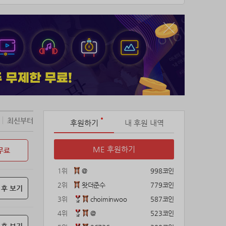
최신부터
후원하기
내 후원 내역
ME 후원하기
무료
1위
@
998코인
2위
왓더준수
779코인
 후 보기
3위
choiminwoo
587코인
4위
@
523코인