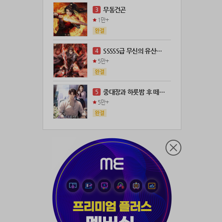
21위
@
100코인
무동건곤
3
22위
kckt****@naver.com
100코인
1만+
23위
@
73코인
24위
anigse******@gmail.com
70코인
SSSSS급 무신의 유산을 얻었다!
4
25위
wwor****@naver.com
70코인
5만+
26위
ji643****@gmail.com
66코인
27위
장발쟝
65코인
중대장과 하룻밤 후 떼돈을 벌었다
5
28위
28473*****@kakao.com
60코인
5만+
29위
ㄴ퍼ㅕㅅㄷ
60코인
30위
@
60코인
31위
@
60코인
32위
myway
50코인
33위
19108*****@kakao.com
50코인
34위
70989****@kakao.com
50코인
35위
워삼골벅
50코인
36위
19367*****@kakao.com
50코인