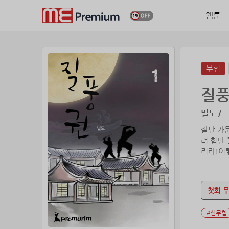
웹툰
무협
질
별도 /
잘난 가문
려 힘만 
리라!이
지르니..
이나 한 
첫화 
#신무협