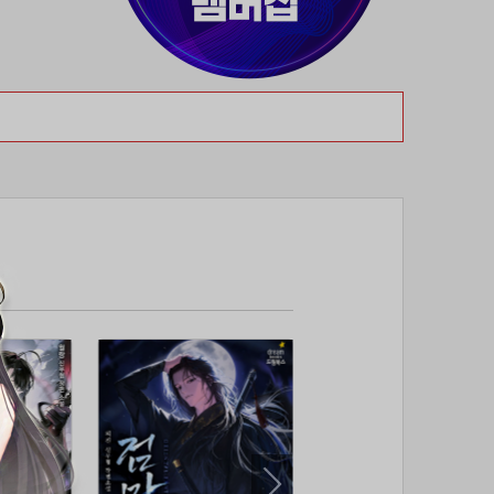
37위
@
50코인
38위
dj7***@naver.com
50코인
39위
천일야화♡
50코인
40위
80091****@kakao.com
50코인
41위
티티320
50코인
42위
dlehd*****@gmail.com
48코인
43위
22ss****@dgsungsan.ms.kr
45코인
44위
아아자 홧팅
40코인
45위
@
40코인
46위
비둘기 천사
36코인
47위
@
36코인
48위
20700*****@kakao.com
30코인
49위
26741*****@kakao.com
26코인
50위
@
25코인
51위
douyo*****@gmail.com
25코인
52위
dltmdw******@gmail.com
25코인