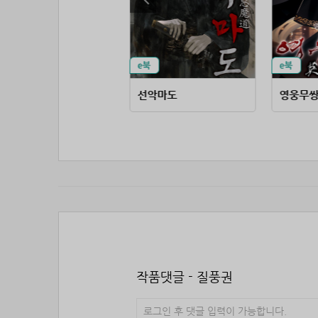
동방무신
선악마도
영웅무
작품댓글 - 질풍권
로그인 후 댓글 입력이 가능합니다.