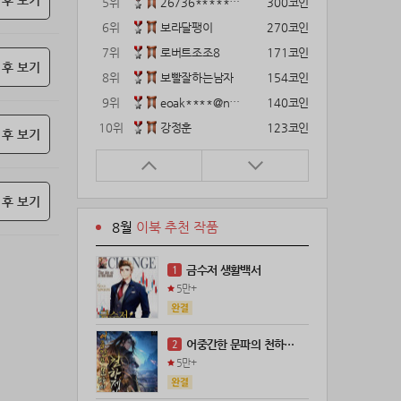
 후 보기
5위
26736*****@kakao.com
300코인
6위
보라달팽이
270코인
7위
로버트조조8
171코인
 후 보기
8위
보빨잘하는남자
154코인
9위
eoak****@naver.com
140코인
10위
강정훈
123코인
 후 보기
11위
22374*****@kakao.com
120코인
12위
12922*****@kakao.com
120코인
 후 보기
13위
gg1***@naver.com
120코인
8월
이북 추천 작품
14위
해콩이
110코인
15위
wkkj****@naver.com
110코인
금수저 생활백서
1
16위
메렁이지롱
102코인
5만+
17위
18075*****@kakao.com
100코인
18위
leeys****@naver.com
100코인
어중간한 문파의 천하제일인
2
19위
21671*****@kakao.com
100코인
5만+
20위
@
100코인