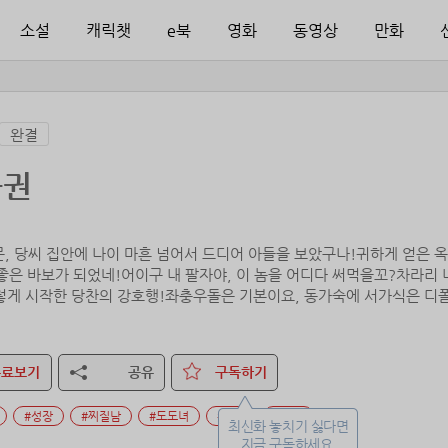
소설
캐릭챗
e북
영화
동영상
만화
완결
풍권
, 당씨 집안에 나이 마흔 넘어서 드디어 아들을 보았구나!귀하게 얻은 옥동
좋은 바보가 되었네!어이구 내 팔자야, 이 놈을 어디다 써먹을꼬?차라리 내
렇게 시작한 당찬의 강호행!좌충우돌은 기본이요, 동가숙에 서가식은 디폴트
..재수 좋은 놈은 자빠져도, 일어날 때 돈을 줍는다더라. 어디 이 놈, 잘
번 해 보자!
무료보기
공유
구독하기
#성장
#찌질남
#도도녀
#유쾌
#집착
최신화 놓치기 싫다면
지금 구독하세요.