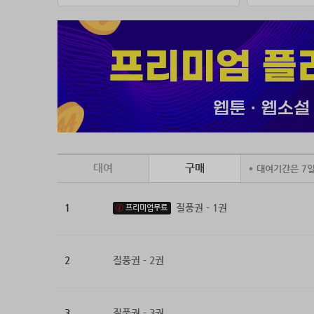
대여
구매
* 대여기간은 7
1
질풍권 - 1권
프리미엄무료
2
질풍권 - 2권
3
질풍권 - 3권