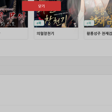
닫기
쌍
의혈창천기
황룡성주 천재