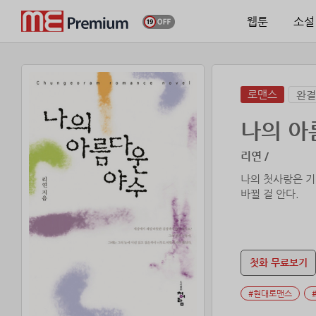
웹툰
소설
로맨스
완결
나의 아
리연 /
나의 첫사랑은 기
바뀔 걸 안다.
첫화 무료보기
#현대로맨스