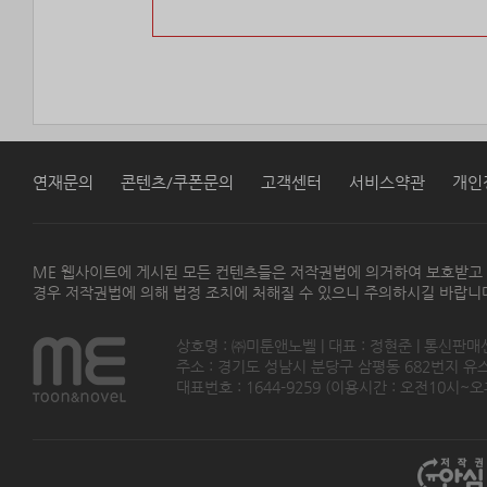
연재문의
콘텐츠/쿠폰문의
고객센터
서비스약관
개인
ME 웹사이트에 게시된 모든 컨텐츠들은 저작권법에 의거하여 보호받고
경우 저작권법에 의해 법정 조치에 처해질 수 있으니 주의하시길 바랍니
상호명 : ㈜미툰앤노벨 | 대표 : 정현준 | 통신판매
주소 : 경기도 성남시 분당구 삼평동 682번지 유스페이스
대표번호 : 1644-9259 (이용시간 : 오전10시~오후5