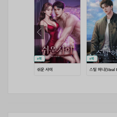
 꼬시면
쉬운 사이
스틸 허니(Steal 