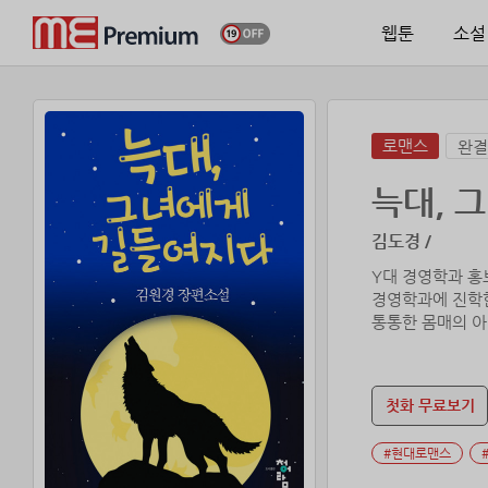
웹툰
소설
로맨스
완결
늑대, 
김도경 /
Y대 경영학과 홍
경영학과에 진학
통통한 몸매의 아
아름다운 그녀의 
네 사는 통통한 효
첫화 무료보기
#현대로맨스