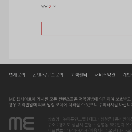
답글
0
연재문의
콘텐츠/쿠폰문의
고객센터
서비스약관
개인
ME 웹사이트에 게시된 모든 컨텐츠들은 저작권법에 의거하여 보호받고
경우 저작권법에 의해 법정 조치에 처해질 수 있으니 주의하시길 바랍니
상호명 : ㈜미툰앤노벨 | 대표 : 정현준 | 통신판매
주소 : 경기도 성남시 분당구 삼평동 682번지 유스페이스
대표번호 : 1644-9259 (이용시간 : 오전10시~오후5