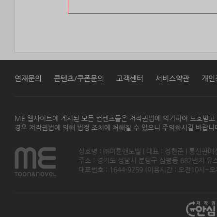
연재문의
콘텐츠/쿠폰문의
고객센터
서비스약관
개인
ME 웹사이트에 게시된 모든 컨텐츠들은 저작권법에 의거하여 보호받고
경우 저작권법에 의해 법정 조치에 처해질 수 있으니 주의하시길 바랍니
상호명 : ㈜미툰앤노벨 | 대표 : 정현준 | 통신판매
주소 : 경기도 성남시 분당구 삼평동 682번지 유스페이스
대표번호 : 1644-9259 (이용시간 : 오전10시~오후5