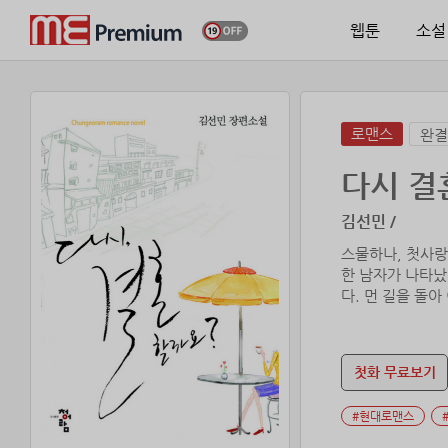
웹툰
소설
로맨스
완결
다시 결
김선민 /
스물하나, 첫사랑
한 남자가 나타났
첫화 무료보기
#현대로맨스