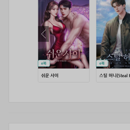
 꼬시면
쉬운 사이
스틸 허니(Steal 