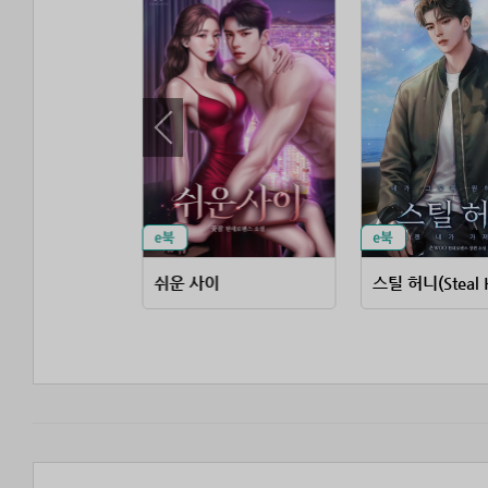
 꼬시면
쉬운 사이
스틸 허니(Steal 