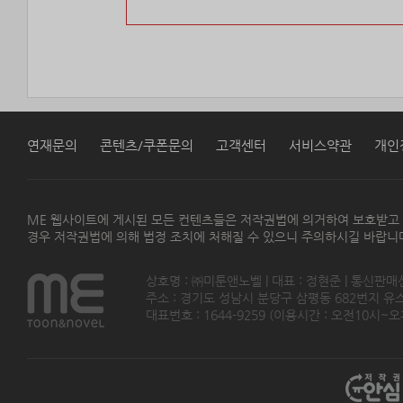
연재문의
콘텐츠/쿠폰문의
고객센터
서비스약관
개인
ME 웹사이트에 게시된 모든 컨텐츠들은 저작권법에 의거하여 보호받고
경우 저작권법에 의해 법정 조치에 처해질 수 있으니 주의하시길 바랍니
상호명 : ㈜미툰앤노벨 | 대표 : 정현준 | 통신판매
주소 : 경기도 성남시 분당구 삼평동 682번지 유스페이스
대표번호 : 1644-9259 (이용시간 : 오전10시~오후5