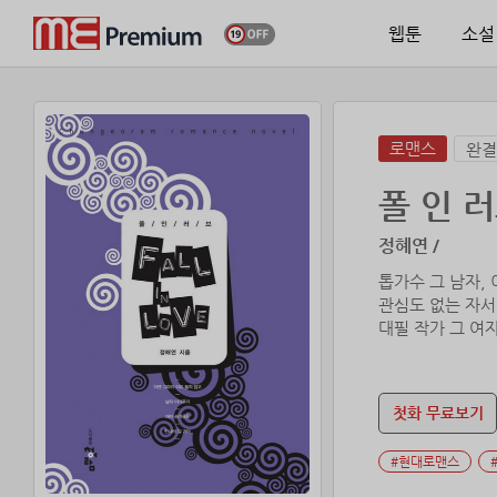
웹툰
소설
로맨스
완결
폴 인 
정혜연 /
톱가수 그 남자, 
관심도 없는 자서
대필 작가 그 여자
이름만 대도 다 
첫화 무료보기
#현대로맨스