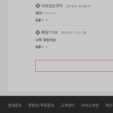
이유있는여자
2019-01-25 08:01
재미~~~~~~
답글
0
홧팅7109
2019-01-11 01:28
너무 재밌어요
답글
0
연재문의
콘텐츠/쿠폰문의
고객센터
서비스약관
개인