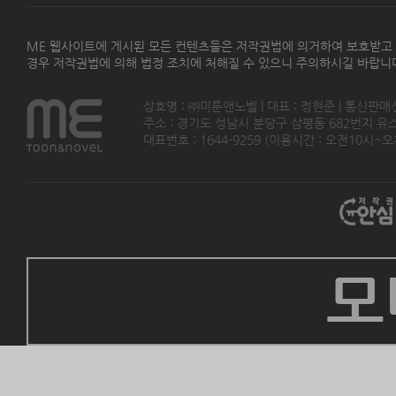
ME 웹사이트에 게시된 모든 컨텐츠들은 저작권법에 의거하여 보호받고
경우 저작권법에 의해 법정 조치에 처해질 수 있으니 주의하시길 바랍니
상호명 : ㈜미툰앤노벨 | 대표 : 정현준 | 통신판매
주소 : 경기도 성남시 분당구 삼평동 682번지 유스페이스
대표번호 : 1644-9259 (이용시간 : 오전10시~오후5
모