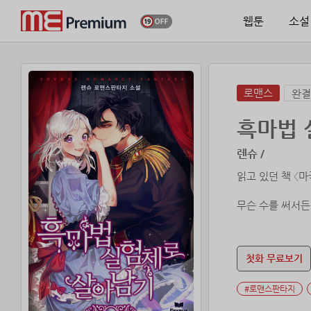
웹툰
소설
로맨스
완결
흑마법 
렌슈 /
읽고 있던 책 〈
무슨 수를 써서든
이렇게 나는 죽고
원작의 메인 남주
첫화 무료보기
그들의 도움을 받
그런데…… 아니,
#로맨스판타지
“그녀는 당신의 