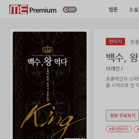
웹툰
소설
판타지
완결
백수, 
브레인 /
포클레인과 스마트
을 시작으로 전 
첫화 무료보기
#퓨전판타지