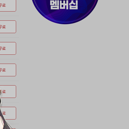
37위
myway
50코인
무료
38위
19108*****@kakao.com
50코인
39위
70989****@kakao.com
50코인
무료
40위
워삼골벅
50코인
41위
19367*****@kakao.com
50코인
42위
dlehd*****@gmail.com
48코인
무료
43위
22ss****@dgsungsan.ms.kr
45코인
44위
아아자 홧팅
40코인
45위
@
40코인
무료
46위
비둘기 천사
36코인
47위
@
36코인
무료
48위
20700*****@kakao.com
30코인
49위
26741*****@kakao.com
26코인
50위
@
25코인
무료
51위
douyo*****@gmail.com
25코인
52위
dltmdw******@gmail.com
25코인