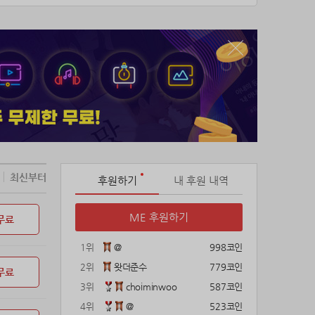
최신부터
후원하기
내 후원 내역
ME 후원하기
무료
1위
@
998코인
2위
왓더준수
779코인
무료
3위
choiminwoo
587코인
4위
@
523코인