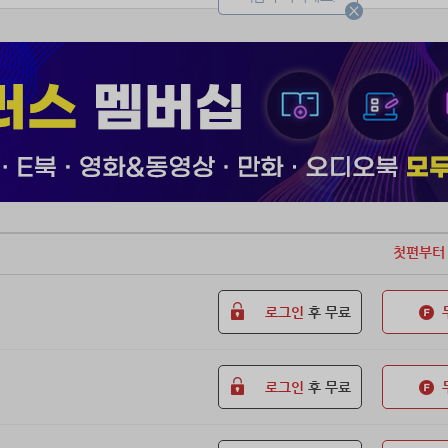
첫편부터
로그인
후 무료
로그인
후 무료