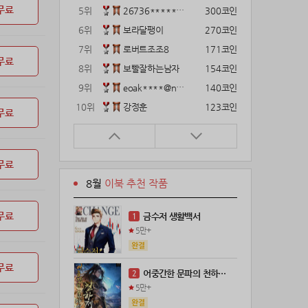
무료
5위
26736*****@kakao.com
300코인
6위
보라달팽이
270코인
7위
로버트조조8
171코인
무료
8위
보빨잘하는남자
154코인
9위
eoak****@naver.com
140코인
10위
강정훈
123코인
무료
11위
22374*****@kakao.com
120코인
12위
gg1***@naver.com
120코인
무료
13위
12922*****@kakao.com
120코인
8월
이북 추천 작품
14위
해콩이
110코인
15위
wkkj****@naver.com
110코인
무료
금수저 생활백서
1
16위
메렁이지롱
102코인
5만+
17위
@
100코인
18위
@
100코인
무료
어중간한 문파의 천하제일인
2
19위
kckt****@naver.com
100코인
5만+
20위
18075*****@kakao.com
100코인