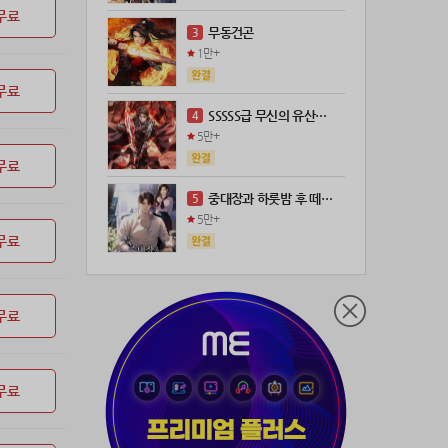
무료
21위
leeys****@naver.com
100코인
무동건곤
3
22위
21671*****@kakao.com
100코인
1만+
23위
@
73코인
무료
24위
anigse******@gmail.com
70코인
SSSSS급 무신의 유산을 얻었다!
4
25위
wwor****@naver.com
70코인
5만+
26위
ji643****@gmail.com
66코인
무료
27위
장발쟝
65코인
중대장과 하룻밤 후 떼돈을 벌었다
5
28위
@
60코인
5만+
29위
28473*****@kakao.com
60코인
무료
30위
ㄴ퍼ㅕㅅㄷ
60코인
31위
@
60코인
무료
32위
@
50코인
33위
dj7***@naver.com
50코인
34위
천일야화♡
50코인
무료
35위
80091****@kakao.com
50코인
36위
티티320
50코인