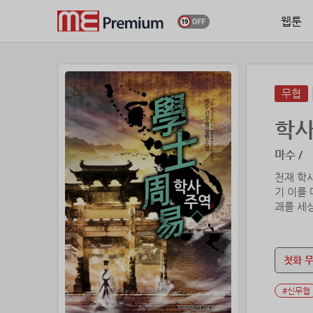
웹툰
무협
학
마수 /
천재 학
기 이를 
괘를 세
첫화 
#신무협