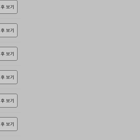
69위
난데요
15코인
 후 보기
70위
@
15코인
71위
안녕하십사
13코인
 후 보기
72위
hshvi*****@naver.com
10코인
73위
@
10코인
74위
악레
10코인
 후 보기
75위
42677*****@kakao.com
10코인
76위
13117*****@kakao.com
10코인
77위
didwl*****@gmail.com
10코인
 후 보기
78위
base****@naver.com
10코인
79위
z1z2***@naver.com
10코인
 후 보기
80위
@
10코인
81위
@
10코인
82위
iioo***@naver.com
10코인
 후 보기
83위
ehddl****@naver.com
10코인
84위
날으는하마
10코인