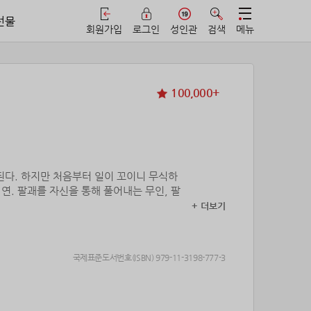
선물
회원가입
로그인
성인관
검색
메뉴
100,000+
된다. 하지만 처음부터 일이 꼬이니 무식하
연. 팔괘를 자신을 통해 풀어내는 무인, 팔
+ 더보기
국제표준도서번호(ISBN) 979-11-3198-777-3