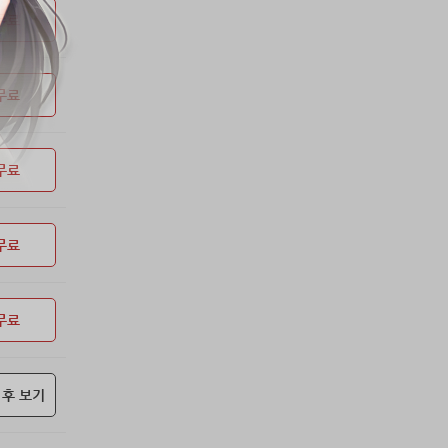
53위
soyun****@gmail.com
24코인
무료
54위
단순한묘기
20코인
55위
25234*****@kakao.com
20코인
무료
56위
43040*****@kakao.com
20코인
57위
@
20코인
58위
@
20코인
무료
59위
소망여
20코인
60위
25600*****@kakao.com
20코인
61위
16100*****@kakao.com
20코인
무료
62위
qsewzd******@gmail.com
20코인
63위
20596*****@kakao.com
20코인
무료
64위
lth8***@naver.com
20코인
65위
이슬이슬
20코인
66위
reneev******@naver.com
18코인
 후 보기
67위
메카 보
17코인
68위
movi****@naver.com
17코인