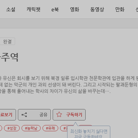
소설
캐릭챗
e북
영화
동영상
만화
완결
사주역
사 유신은 회시를 보기 위해 북경 일류 입시학관 천문학관에 입관을 하게 
데 없는 막군의 개인 과외 선생이 돼 버린다. 그리고 시작되는 팔괘둔형의 
상을 통해 풀어내는 학사의 차이가 유신의 삶을 바꾸는데….
무료보기
공유
구독하기
#성장
#능력남
#유쾌
#권력
#천재
최신화 놓치기 싫다면
지금 구독하세요.