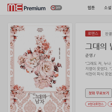
웹툰
소설
로맨스
완결
그대의 
준영 /
“그래도 저, 누나
지영이 웃었다. “
석찬이 피식 웃었다
첫화 무료보기
#현대로맨스