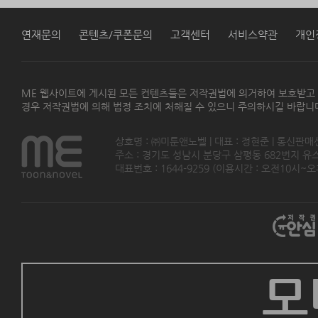
연재문의
콘텐츠/쿠폰문의
고객센터
서비스약관
개인
ME 웹사이트에 게시된 모든 컨텐츠들은 저작권법에 의거하여 보호받고
경우 저작권법에 의해 법정 조치에 처해질 수 있으니 주의하시길 바랍니
상호명 : ㈜미툰앤노벨 | 대표 : 정현준 | 통신판매
주소 : 경기도 성남시 분당구 삼평동 682번지 유스페이스
대표번호 : 1644-9259 (이용시간 : 오전10시~오후5
모