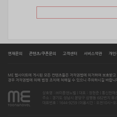
연재문의
콘텐츠/쿠폰문의
고객센터
서비스약관
개인
ME 웹사이트에 게시된 모든 컨텐츠들은 저작권법에 의거하여 보호받고
경우 저작권법에 의해 법정 조치에 처해질 수 있으니 주의하시길 바랍니
상호명 : ㈜미툰앤노벨 | 대표 : 정현준 | 통신판매
주소 : 경기도 성남시 분당구 삼평동 682번지 유스페이스
대표번호 : 1644-9259 (이용시간 : 오전10시~오후5