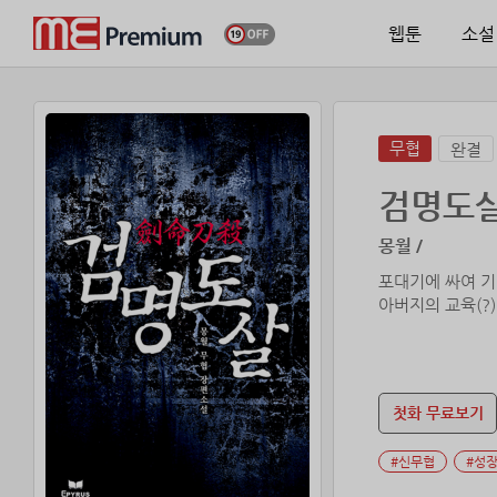
웹툰
소설
무협
완결
검명도
몽월 /
포대기에 싸여 기
아버지의 교육(?
첫화 무료보기
#신무협
#성