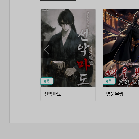
선악마도
영웅무쌍