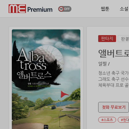
웹툰
소설
판타지
완결
앨버트
일필 /
청소년 축구 국가
그래도 축구 선수
체육부대 프로 골
첫화 무료보기
#스포츠
#현