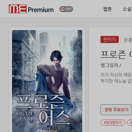
웹툰
소설
판타지
완결
프로즌 
별그림자 /
자기 자신의 체온
하지만 어느날 갑
첫화 무료보기
#현대판타지