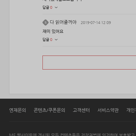
답글
0
다 읽어줄꺼야
2019-07-14 12:09
재미 있어요
답글
0
연재문의
콘텐츠/쿠폰문의
고객센터
서비스약관
개인
ME 웹사이트에 게시된 모든 컨텐츠들은 저작권법에 의거하여 보호받고