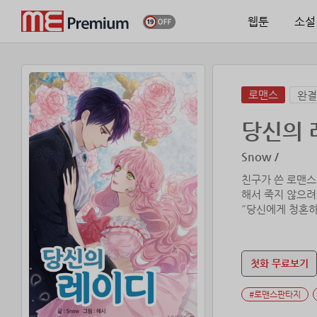
웹툰
소설
로맨스
완결
당신의 
Snow /
친구가 쓴 로맨스
해서 죽지 않으려
첫화 무료보기
#로맨스판타지