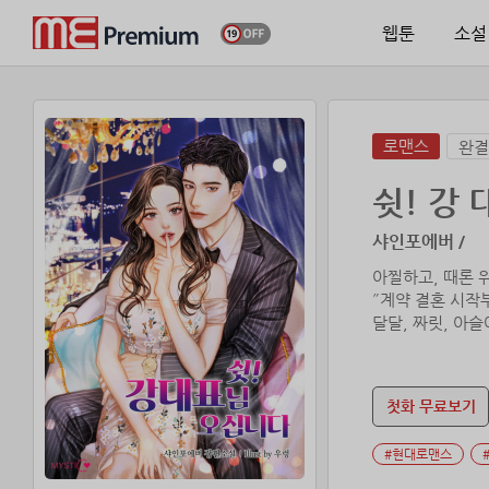
웹툰
소설
로맨스
완결
쉿! 강
샤인포에버 /
아찔하고, 때론 
˝계약 결혼 시작
달달, 짜릿, 아
첫화 무료보기
#현대로맨스