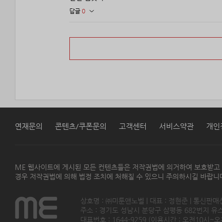
답글
0
연재문의
콘텐츠/쿠폰문의
고객센터
서비스약관
개인
ME 웹사이트에 게시된 모든 컨텐츠들은 저작권법에 의거하여 보호받고
경우 저작권법에 의해 법정 조치에 처해질 수 있으니 주의하시길 바랍니
상호명 : ㈜미툰앤노벨 | 대표 : 정현준 | 통신판매
주소 : 경기도 성남시 분당구 삼평동 682번지 유스페이스
대표번호 : 1644-9259 (이용시간 : 오전10시~오후5