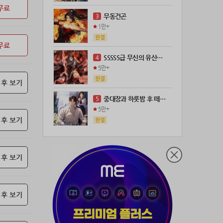
무료
21위
@
100코인
무동건곤
3
22위
kckt****@naver.com
100코인
1만+
23위
@
73코인
무료
24위
wwor****@naver.com
70코인
SSSSS급 무신의 유산을 얻었다!
4
25위
anigse******@gmail.com
70코인
5만+
26위
ji643****@gmail.com
66코인
 후 보기
27위
장발쟝
65코인
중대장과 하룻밤 후 떼돈을 벌었다
5
28위
ㄴ퍼ㅕㅅㄷ
60코인
5만+
29위
@
60코인
 후 보기
30위
@
60코인
31위
28473*****@kakao.com
60코인
 후 보기
32위
70989****@kakao.com
50코인
33위
워삼골벅
50코인
34위
19367*****@kakao.com
50코인
 후 보기
35위
@
50코인
36위
dj7***@naver.com
50코인