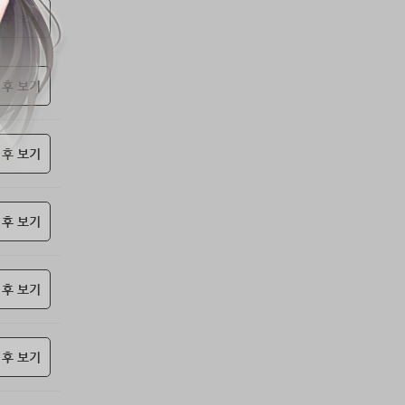
53위
soyun****@gmail.com
24코인
 후 보기
54위
@
20코인
55위
@
20코인
 후 보기
56위
소망여
20코인
57위
25600*****@kakao.com
20코인
58위
16100*****@kakao.com
20코인
 후 보기
59위
qsewzd******@gmail.com
20코인
60위
20596*****@kakao.com
20코인
61위
lth8***@naver.com
20코인
 후 보기
62위
이슬이슬
20코인
63위
단순한묘기
20코인
 후 보기
64위
25234*****@kakao.com
20코인
65위
43040*****@kakao.com
20코인
66위
reneev******@naver.com
18코인
 후 보기
67위
movi****@naver.com
17코인
68위
메카 보
17코인