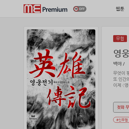
웹툰
무협
영
백야 /
무엇이 
또 인간
이제 〈
첫화 
#신무협