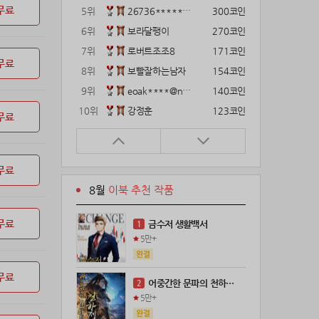
무료
5위
26736*****@kakao.com
300코인
6위
보라달팽이
270코인
7위
로버트조조8
171코인
무료
8위
보빨잘하는남자
154코인
9위
eoak****@naver.com
140코인
10위
강정훈
123코인
무료
11위
22374*****@kakao.com
120코인
12위
12922*****@kakao.com
120코인
무료
13위
gg1***@naver.com
120코인
8월
이북 추천 작품
14위
해콩이
110코인
15위
wkkj****@naver.com
110코인
무료
금수저 생활백서
1
16위
메렁이지롱
102코인
5만+
17위
18075*****@kakao.com
100코인
18위
leeys****@naver.com
100코인
무료
어중간한 문파의 천하제일인
2
19위
21671*****@kakao.com
100코인
5만+
20위
@
100코인