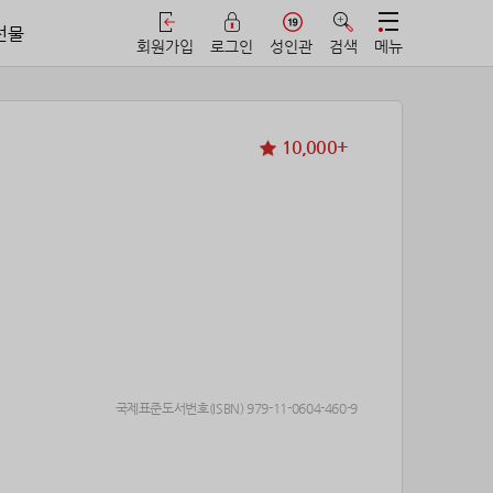
선물
회원가입
로그인
성인관
검색
메뉴
10,000+
국제표준도서번호(ISBN) 979-11-0604-460-9