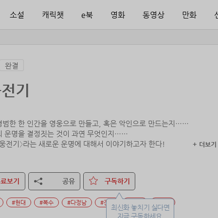
소설
캐릭챗
e북
영화
동영상
만화
완결
웅전기
평범한 한 인간을 영웅으로 만들고, 혹은 악인으로 만드는지……
의 운명을 결정짓는 것이 과연 무엇인지……
영웅전기〉라는 새로운 운명에 대해서 이야기하고자 한다!
+ 더보기
무료보기
공유
구독하기
#현대
#복수
#다정남
#잔잔
#가족
#운명
최신화 놓치기 싫다면
지금 구독하세요.