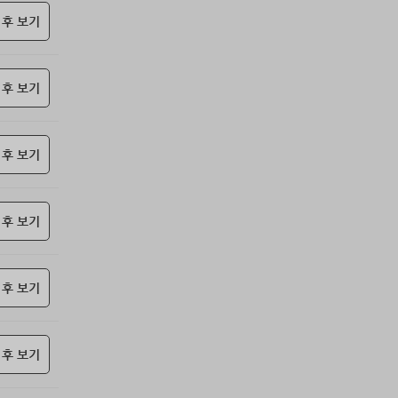
85위
him***@naver.com
10코인
 후 보기
86위
eupn****@gmail.com
10코인
87위
쌉숭
10코인
 후 보기
88위
25721*****@kakao.com
10코인
89위
24921*****@kakao.com
10코인
90위
잭스킹
10코인
 후 보기
91위
stop****@naver.com
10코인
92위
@
10코인
93위
연애구루
10코인
 후 보기
94위
젖꼭지 빨래
10코인
95위
17887*****@kakao.com
10코인
 후 보기
96위
23573*****@kakao.com
10코인
97위
하늘이다
10코인
98위
koe***@naver.com
10코인
 후 보기
99위
15172*****@kakao.com
10코인
100
27904*****@kakao.com
10코인