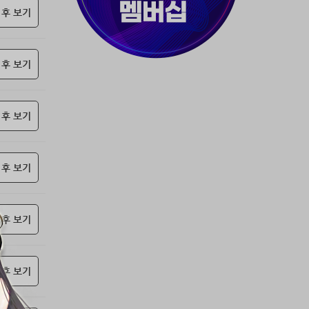
37위
천일야화♡
50코인
 후 보기
38위
80091****@kakao.com
50코인
39위
티티320
50코인
 후 보기
40위
myway
50코인
41위
19108*****@kakao.com
50코인
42위
dlehd*****@gmail.com
48코인
 후 보기
43위
22ss****@dgsungsan.ms.kr
45코인
44위
아아자 홧팅
40코인
45위
@
40코인
 후 보기
46위
비둘기 천사
36코인
47위
@
36코인
 후 보기
48위
20700*****@kakao.com
30코인
49위
26741*****@kakao.com
26코인
50위
@
25코인
 후 보기
51위
douyo*****@gmail.com
25코인
52위
dltmdw******@gmail.com
25코인