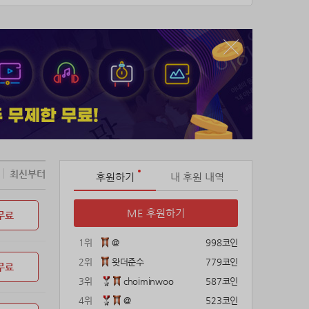
최신부터
후원하기
내 후원 내역
ME 후원하기
무료
1위
@
998코인
2위
왓더준수
779코인
무료
3위
choiminwoo
587코인
4위
@
523코인