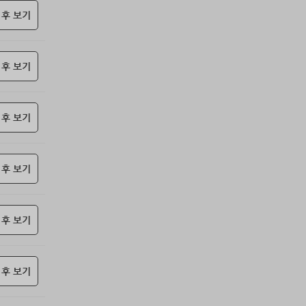
69위
난데요
15코인
 후 보기
70위
@
15코인
71위
안녕하십사
13코인
 후 보기
72위
dallv****@naver.com
10코인
73위
@
10코인
74위
@
10코인
 후 보기
75위
icheon*****@gmail.com
10코인
76위
37176*****@kakao.com
10코인
77위
17421*****@kakao.com
10코인
 후 보기
78위
세번이상할래
10코인
79위
pooyj****@naver.com
10코인
 후 보기
80위
갈보리
10코인
81위
youngk*****@naver.com
10코인
82위
yewo****@naver.com
10코인
 후 보기
83위
24771*****@kakao.com
10코인
84위
leno****@naver.com
10코인