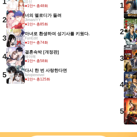
1
요신
1
1만+
·
총48화
너의 멜로디가 들려
2
Jiman/YY
1만+
·
총85화
2
마녀로 환생하여 성기사를 키웠다.
3
FunEdit
1만+
·
총74화
결혼속박 [개정판]
4
3
해야해
1만+
·
총58화
다시 한 번 사랑한다면
5
fanqienovel
1만+
·
총125화
4
5