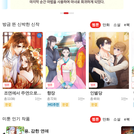
방금 뜬 신박한 신작
웹툰
만화
소설
e북
조연에서 주연으로 레벨업
향장
인별당
총110화
1만+
총72화
1만+
총48화
1만+
미툰 인기 작품
웹툰
만화
소설
e북
용, 감한 연애