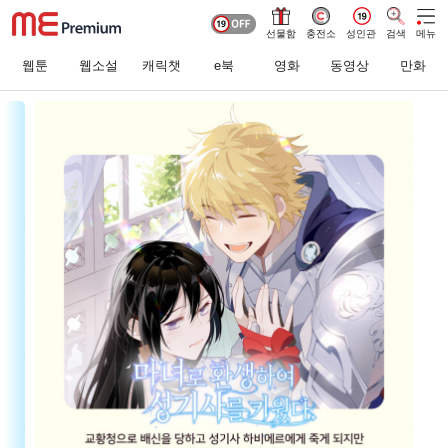
선물함
충전소
성인관
검색
메뉴
웹툰
웹소설
캐릭챗
e북
영화
동영상
만화