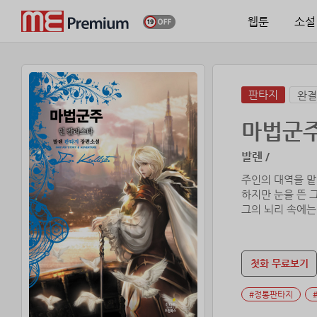
웹툰
소설
판타지
완결
마법군
발렌 /
주인의 대역을 맡
하지만 눈을 뜬 
그의 뇌리 속에는
첫화 무료보기
#정통판타지