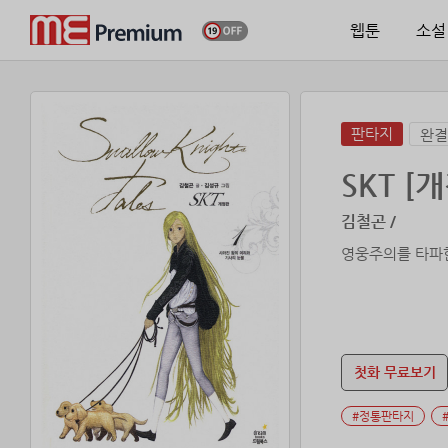
웹툰
소설
판타지
완결
SKT [
김철곤 /
첫화 무료보기
#정통판타지