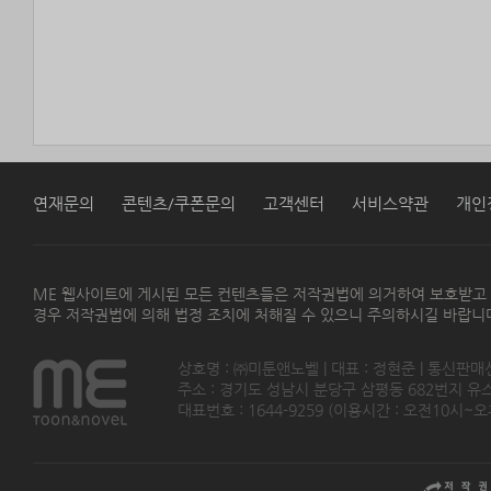
연재문의
콘텐츠/쿠폰문의
고객센터
서비스약관
개인
ME 웹사이트에 게시된 모든 컨텐츠들은 저작권법에 의거하여 보호받고
경우 저작권법에 의해 법정 조치에 처해질 수 있으니 주의하시길 바랍니
상호명 : ㈜미툰앤노벨 | 대표 : 정현준 | 통신판매
주소 : 경기도 성남시 분당구 삼평동 682번지 유스페이스
대표번호 : 1644-9259 (이용시간 : 오전10시~오후5