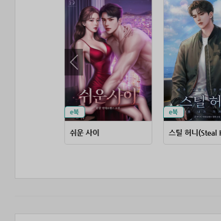
 꼬시면
쉬운 사이
스틸 허니(Steal 