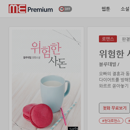
웹툰
소설
로맨스
완결
위험한 
블루데빌 /
오빠의 결혼과 동
다이어트를 방해한
와르르 쏟아놓기
｢아아! 그, 그만
그런데 이건 쾌락
‘저 녀석, 설마 
첫화 무료보기
조금의 미동도 없
위해 자위를 하는
#현대로맨스
“거기서 뭐 하냐?
등 뒤로 쏟아지는