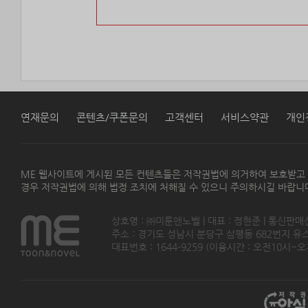
연재문의
콘텐츠/쿠폰문의
고객센터
서비스약관
개인
ME 웹사이트에 게시된 모든 컨텐츠들은 저작권법에 의거하여 보호받고
경우 저작권법에 의해 법정 조치에 처해질 수 있으니 주의하시길 바랍니
상호명 : ㈜미툰앤노벨 | 대표 : 정현준 | 통신판매
주소 : 경기도 성남시 분당구 삼평동 682번지 유스페이스
대표번호 : 1644-9259 (이용시간 : 오전10시~오후5