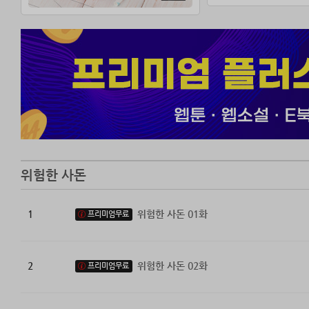
“아, 아무것도 아
토마토처럼 새빨개
“티슈 한 통, 콜!”
일순 평원의 얼굴
전부터 그는 저런
위험한 사돈
1
위험한 사돈 01화
프리미엄무료
2
위험한 사돈 02화
프리미엄무료