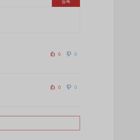
등록
69위
@
15코인
70위
난데요
15코인
71위
안녕하십사
13코인
72위
samdry
10코인
73위
20679*****@kakao.com
10코인
74위
27964*****@kakao.com
10코인
0
0
75위
19334*****@kakao.com
10코인
76위
돌도사
10코인
77위
27780*****@kakao.com
10코인
78위
@
10코인
0
0
79위
10933*****@kakao.com
10코인
80위
항시그대로
10코인
81위
19292*****@kakao.com
10코인
82위
castl*****@naver.com
10코인
83위
17349*****@kakao.com
10코인
신규 웹툰 [아빠 사용지침서] 오픈 안내입니다.
84위
ysh02****@naver.com
10코인