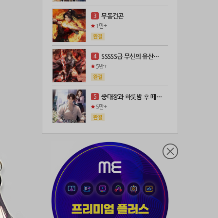
21위
leeys****@naver.com
100코인
무동건곤
3
22위
21671*****@kakao.com
100코인
1만+
23위
@
73코인
24위
anigse******@gmail.com
70코인
SSSSS급 무신의 유산을 얻었다!
4
25위
wwor****@naver.com
70코인
5만+
26위
ji643****@gmail.com
66코인
27위
장발쟝
65코인
중대장과 하룻밤 후 떼돈을 벌었다
5
28위
ㄴ퍼ㅕㅅㄷ
60코인
5만+
29위
@
60코인
30위
@
60코인
31위
28473*****@kakao.com
60코인
32위
19367*****@kakao.com
50코인
33위
@
50코인
34위
dj7***@naver.com
50코인
35위
천일야화♡
50코인
36위
80091****@kakao.com
50코인