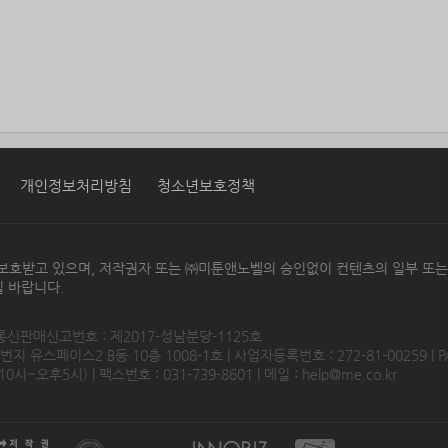
개인정보처리방침
청소년보호정책
보호받고 있으며, 저작권자 또는 ㈜미툰앤노벨의 승인없이 컨텐츠의 일부 또
 바랍니다.
 통신판매신고번호 : 제2017-성남분당-1125호
 유스페이스2 B동 10층 1008-1호 | 사업자등록번호 : 272-81-00259 | P
0시~오후5시) | 팩스번호 : 031-739-8601 | 메일 :
help@me.co.kr