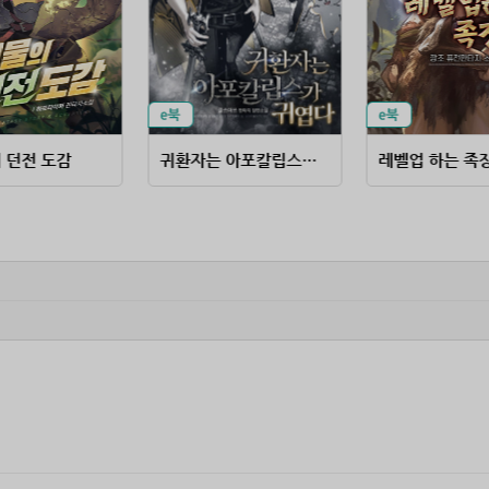
 던전 도감
귀환자는 아포칼립스가 귀엽다
레벨업 하는 족