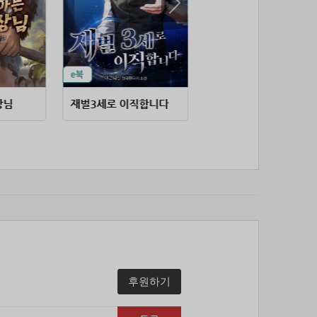
53위
soyun****@gmail.com
24코인
54위
20596*****@kakao.com
20코인
55위
lth8***@naver.com
20코인
56위
이슬이슬
20코인
57위
단순한묘기
20코인
장님
재벌3세로 이직합니다
대책 없는 영주의 아들
58위
25234*****@kakao.com
20코인
59위
43040*****@kakao.com
20코인
60위
@
20코인
61위
@
20코인
62위
소망여
20코인
63위
25600*****@kakao.com
20코인
64위
16100*****@kakao.com
20코인
65위
qsewzd******@gmail.com
20코인
66위
reneev******@naver.com
18코인
후원하기
67위
movi****@naver.com
17코인
68위
메카 보
17코인