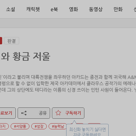
소설
캐릭챗
e북
영화
동영상
만화
완결
와 황금 저울
인´이라고 불리며 대륙전쟁을 좌우하던 아카드는 종전과 함께 귀국해 A&
명령으로 할 수 없이 입학한 제국 아카데미에서 클라우스 공작가의 에레나
운데 그의 상단에도 테디라는 이름의 신경 쓰이는 인턴 사원이 들어온다.
무료보기
공유
구독하기
타지
#서양풍
#성장
#능력남
#영애
#권력
최신화 놓치기 싫다면
지금 구독하세요.