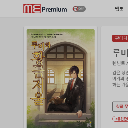
웹툰
판타지
루비
렘넌트 /
검은 상
버지의 
하는 가
첫화 
#퓨전판