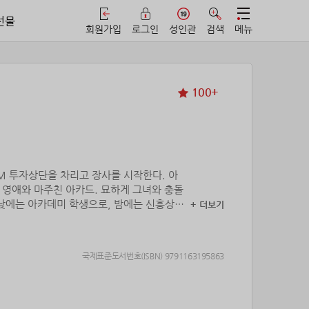
선물
회원가입
로그인
성인관
검색
메뉴
100+
M 투자상단을 차리고 장사를 시작한다. 아
 영애와 마주친 아카드. 묘하게 그녀와 충돌
 낮에는 아카데미 학생으로, 밤에는 신흥상단
+ 더보기
국제표준도서번호(ISBN) 9791163195863