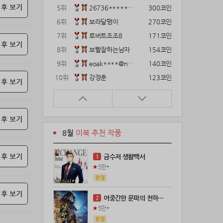
 후 보기
5위
26736*****@kakao.com
300코인
6위
보라달팽이
270코인
7위
로버트조조8
171코인
 후 보기
8위
보빨잘하는남자
154코인
9위
eoak****@naver.com
140코인
10위
강정훈
123코인
 후 보기
11위
22374*****@kakao.com
120코인
12위
12922*****@kakao.com
120코인
 후 보기
13위
gg1***@naver.com
120코인
8월
이북 추천 작품
14위
wkkj****@naver.com
110코인
15위
해콩이
110코인
 후 보기
금수저 생활백서
1
16위
메렁이지롱
102코인
5만+
17위
@
100코인
18위
@
100코인
 후 보기
어중간한 문파의 천하제일인
2
19위
kckt****@naver.com
100코인
5만+
20위
18075*****@kakao.com
100코인