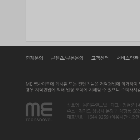
연재문의
콘텐츠/쿠폰문의
고객센터
서비스약관
ME 웹사이트에 게시된 모든 컨텐츠들은 저작권법에 의거하여 
경우 저작권법에 의해 법정 조치에 처해질 수 있으니 주의하시길
상호명 : ㈜미툰앤노벨 | 대표 : 정현준 |
주소 : 경기도 성남시 분당구 삼평동 682번지
대표번호 : 1644-9259 (이용시간 : 오전1