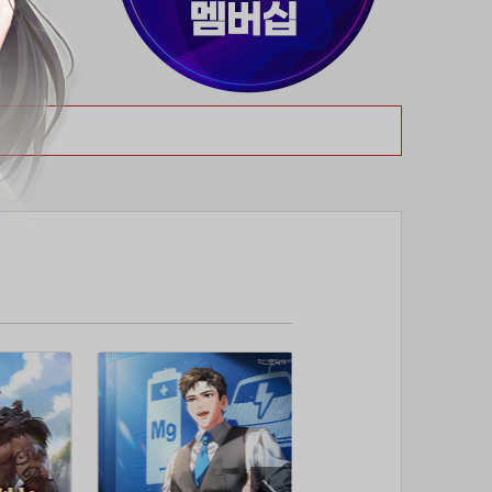
37위
티티320
50코인
38위
myway
50코인
39위
19108*****@kakao.com
50코인
40위
70989****@kakao.com
50코인
41위
워삼골벅
50코인
42위
dlehd*****@gmail.com
48코인
43위
22ss****@dgsungsan.ms.kr
45코인
44위
아아자 홧팅
40코인
45위
@
40코인
46위
비둘기 천사
36코인
47위
@
36코인
48위
20700*****@kakao.com
30코인
49위
26741*****@kakao.com
26코인
50위
dltmdw******@gmail.com
25코인
51위
douyo*****@gmail.com
25코인
52위
@
25코인