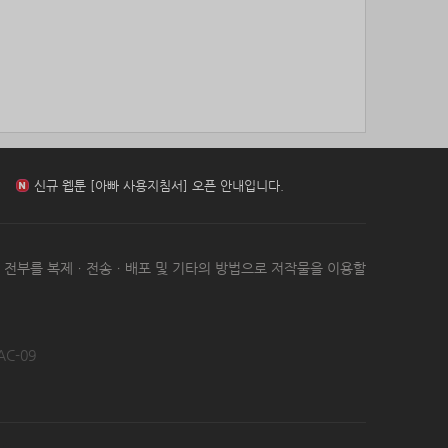
85위
nam6***@gmail.com
10코인
신규 웹툰 [[BL] 범이로소이다 (개정판)] 오픈 안내입니다.
86위
총괄보안관
10코인
87위
010455*****@me.co.kr
10코인
88위
@
10코인
신규 웹툰 [환생 닥터] 오픈 안내입니다.
89위
@
10코인
90위
22930*****@kakao.com
10코인
91위
elpe****@naver.com
10코인
신규 웹툰 [아빠 사용지침서] 오픈 안내입니다.
92위
24180*****@kakao.com
10코인
93위
29528*****@kakao.com
10코인
신규 웹툰 [[BL] 범이로소이다 (개정판)] 오픈 안내입니다.
는 전부를 복제ㆍ전송ㆍ배포 및 기타의 방법으로 저작물을 이용할
94위
010767*****@me.co.kr
10코인
95위
아이스아메
10코인
96위
Muscle킴
10코인
97위
qsewzd******@gmail.com
10코인
AC-09
98위
hshvi*****@naver.com
10코인
99위
42677*****@kakao.com
10코인
100
@
10코인