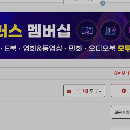
첫편부터
로그인
후 무료
회원가입