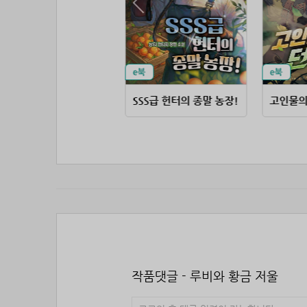
소드마스터 플레이어
SSS급 헌터의 종말 농장!
고인물의
작품댓글 - 루비와 황금 저울