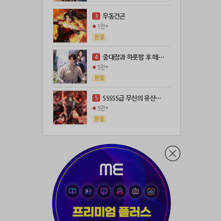
21위
leeys****@naver.com
100코인
무동건곤
3
22위
21671*****@kakao.com
100코인
1만+
23위
@
73코인
24위
anigse******@gmail.com
70코인
중대장과 하룻밤 후 떼돈을 벌었다
4
25위
wwor****@naver.com
70코인
5만+
26위
ji643****@gmail.com
66코인
27위
장발쟝
65코인
SSSSS급 무신의 유산을 얻었다!
5
28위
ㄴ퍼ㅕㅅㄷ
60코인
5만+
29위
@
60코인
30위
@
60코인
31위
28473*****@kakao.com
60코인
32위
워삼골벅
50코인
33위
19367*****@kakao.com
50코인
34위
@
50코인
35위
dj7***@naver.com
50코인
36위
천일야화♡
50코인