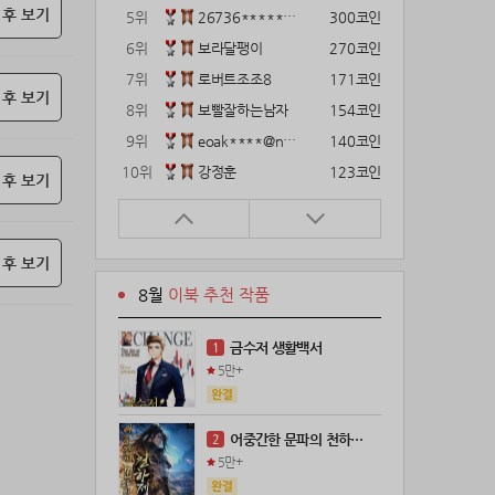
 후 보기
5위
26736*****@kakao.com
300코인
6위
보라달팽이
270코인
7위
로버트조조8
171코인
 후 보기
8위
보빨잘하는남자
154코인
9위
eoak****@naver.com
140코인
10위
강정훈
123코인
 후 보기
11위
12922*****@kakao.com
120코인
12위
gg1***@naver.com
120코인
 후 보기
13위
22374*****@kakao.com
120코인
8월
이북 추천 작품
14위
해콩이
110코인
15위
wkkj****@naver.com
110코인
금수저 생활백서
1
16위
메렁이지롱
102코인
5만+
17위
@
100코인
18위
@
100코인
어중간한 문파의 천하제일인
2
19위
kckt****@naver.com
100코인
5만+
20위
18075*****@kakao.com
100코인