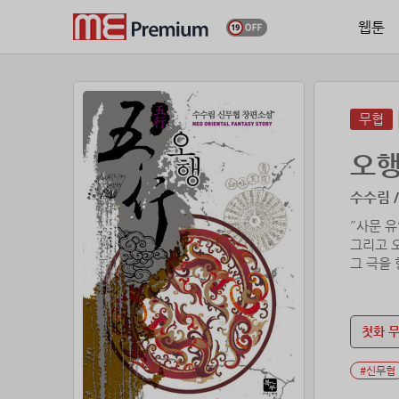
웹툰
무협
오
수수림 /
˝사문 
그리고 오
첫화 
#신무협