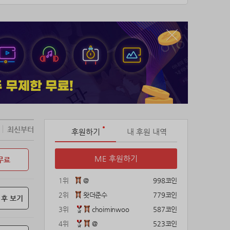
최신부터
후원하기
내 후원 내역
ME 후원하기
무료
1위
@
998코인
2위
왓더준수
779코인
 후 보기
3위
choiminwoo
587코인
4위
@
523코인