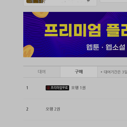
대여
구매
* 대여기간은 3
1
오행 1권
프리미엄무료
2
오행 2권