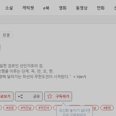
소설
캐릭챗
e북
영화
동영상
만화
완결
행
유일한 검로인 선인지로의 검.
행을 이루는 단계. 득, 만, 오, 현.
+ 더보기
무료보기
공유
구독하기
#성장
#직진남
#직진녀
#잔잔
#유혹
#능력남
#훈련
최신화 놓치기 싫다면
지금 구독하세요.