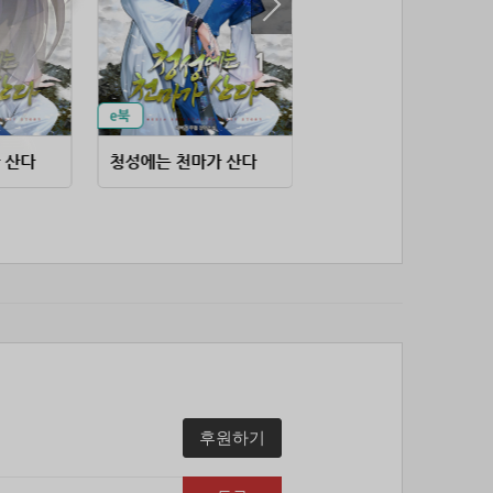
53위
soyun****@gmail.com
24코인
54위
qsewzd******@gmail.com
20코인
55위
20596*****@kakao.com
20코인
56위
lth8***@naver.com
20코인
57위
이슬이슬
20코인
 산다
청성에는 천마가 산다
귀환천하
58위
단순한묘기
20코인
59위
25234*****@kakao.com
20코인
60위
43040*****@kakao.com
20코인
61위
@
20코인
62위
@
20코인
63위
소망여
20코인
64위
25600*****@kakao.com
20코인
65위
16100*****@kakao.com
20코인
66위
reneev******@naver.com
18코인
후원하기
67위
movi****@naver.com
17코인
68위
메카 보
17코인