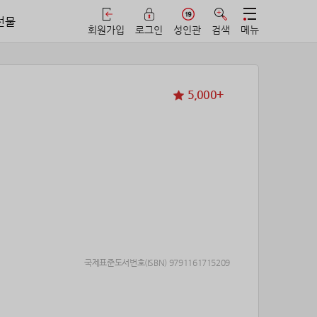
선물
회원가입
로그인
성인관
검색
메뉴
5,000+
국제표준도서번호(ISBN) 9791161715209