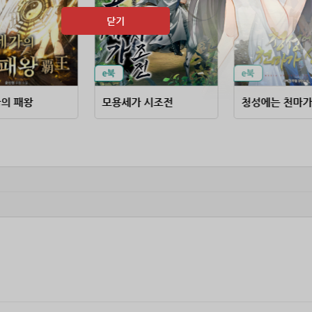
닫기
의 패왕
모용세가 시조전
청성에는 천마가