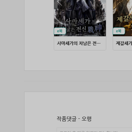
협의무신
사마세가의 차남은 전신(戰神)
제갈세가
작품댓글 - 오행