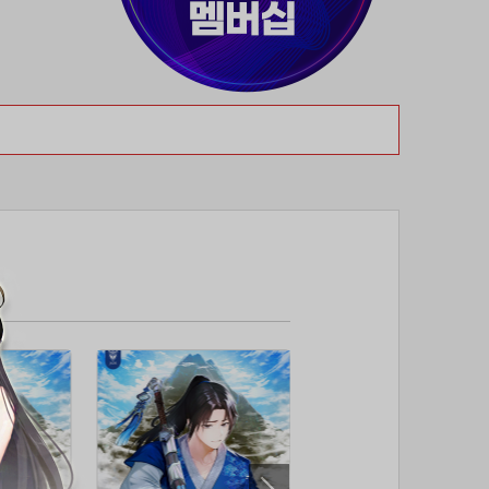
37위
80091****@kakao.com
50코인
38위
티티320
50코인
39위
myway
50코인
40위
19108*****@kakao.com
50코인
41위
70989****@kakao.com
50코인
42위
dlehd*****@gmail.com
48코인
43위
22ss****@dgsungsan.ms.kr
45코인
44위
@
40코인
45위
아아자 홧팅
40코인
46위
비둘기 천사
36코인
47위
@
36코인
48위
20700*****@kakao.com
30코인
49위
26741*****@kakao.com
26코인
50위
douyo*****@gmail.com
25코인
51위
dltmdw******@gmail.com
25코인
52위
@
25코인