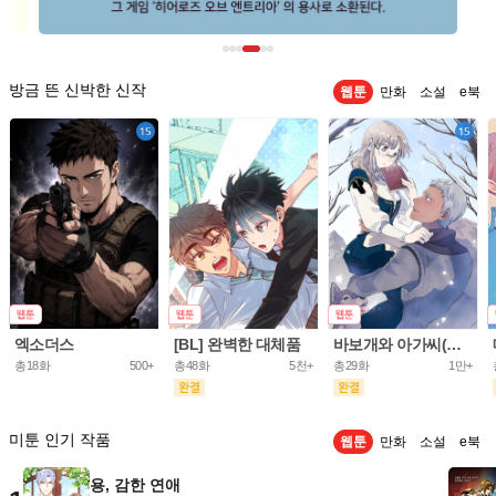
방금 뜬 신박한 신작
웹툰
만화
소설
e북
엑소더스
[BL] 완벽한 대체품
바보개와 아가씨(개정판)
총18화
500+
총48화
5천+
총29화
1만+
미툰 인기 작품
웹툰
만화
소설
e북
용, 감한 연애