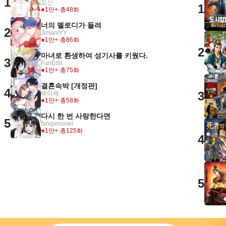
1
요신
1
1만+
·
총48화
너의 멜로디가 들려
2
Jiman/YY
1만+
·
총86화
2
마녀로 환생하여 성기사를 키웠다.
3
FunEdit
1만+
·
총75화
결혼속박 [개정판]
4
3
해야해
1만+
·
총58화
다시 한 번 사랑한다면
5
fanqienovel
1만+
·
총125화
4
5