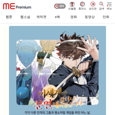
선물함
충전소
성인관
검색
메뉴
웹툰
웹소설
캐릭챗
e북
영화
동영상
만화