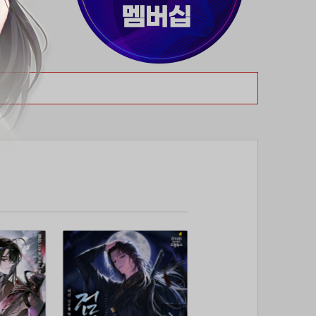
37위
천일야화♡
50코인
38위
80091****@kakao.com
50코인
39위
티티320
50코인
40위
myway
50코인
41위
19108*****@kakao.com
50코인
42위
dlehd*****@gmail.com
48코인
43위
22ss****@dgsungsan.ms.kr
45코인
44위
아아자 홧팅
40코인
45위
@
40코인
46위
비둘기 천사
36코인
47위
@
36코인
48위
20700*****@kakao.com
30코인
49위
26741*****@kakao.com
26코인
50위
@
25코인
51위
douyo*****@gmail.com
25코인
52위
dltmdw******@gmail.com
25코인