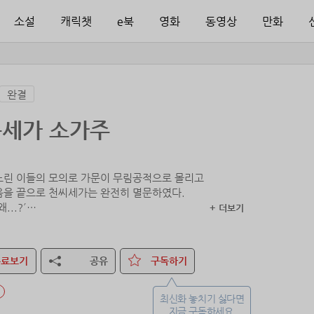
소설
캐릭챗
e북
영화
동영상
만화
완결
세가 소가주
노린 이들의 모의로 가문이 무림공적으로 몰리고
음을 끝으로 천씨세가는 완전히 멸문하였다.
...?´
+ 더보기
나는 어린 시절로 돌아가 있었다.
무인들과 함께.
무료보기
공유
구독하기
최신화 놓치기 싫다면
지금 구독하세요.