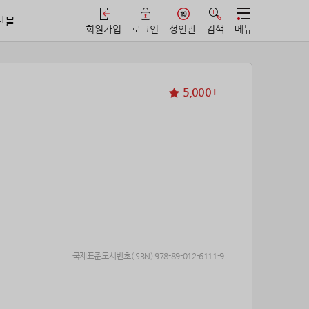
선물
회원가입
로그인
성인관
검색
메뉴
5,000+
국제표준도서번호(ISBN) 978-89-012-6111-9