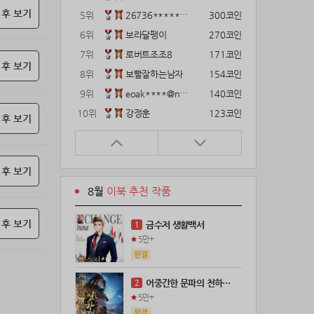
 후 보기
5위
26736*****@kakao.com
300코인
6위
보라달팽이
270코인
7위
로버트조조8
171코인
 후 보기
8위
보빨잘하는남자
154코인
9위
eoak****@naver.com
140코인
10위
강정훈
123코인
 후 보기
11위
12922*****@kakao.com
120코인
12위
gg1***@naver.com
120코인
 후 보기
13위
22374*****@kakao.com
120코인
8월
이북 추천 작품
14위
해콩이
110코인
15위
wkkj****@naver.com
110코인
 후 보기
금수저 생활백서
1
16위
메렁이지롱
102코인
5만+
17위
18075*****@kakao.com
100코인
18위
leeys****@naver.com
100코인
어중간한 문파의 천하제일인
2
19위
21671*****@kakao.com
100코인
5만+
20위
@
100코인