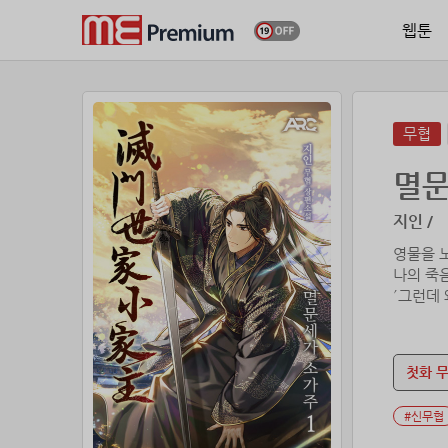
웹툰
무협
멸문
지인 /
영물을 
나의 죽
´그런데 왜
눈을 뜬 
본가의 
첫화 
#신무협