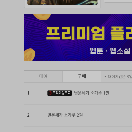
대여
구매
* 대여기간은 3
1
멸문세가 소가주 1권
프리미엄무료
2
멸문세가 소가주 2권