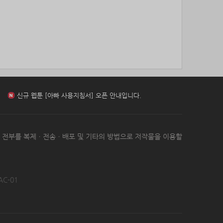
85위
stop****@naver.com
10코인
신규 웹툰 [[BL] 범이로소이다 (개정판)] 오픈 안내입니다.
86위
@
10코인
87위
연애구루
10코인
88위
젖꼭지 빨래
10코인
신규 웹툰 [환생 닥터] 오픈 안내입니다.
89위
17887*****@kakao.com
10코인
90위
23573*****@kakao.com
10코인
91위
하늘이다
10코인
신규 웹툰 [아빠 사용지침서] 오픈 안내입니다.
92위
koe***@naver.com
10코인
93위
15172*****@kakao.com
10코인
신규 웹툰 [[BL] 범이로소이다 (개정판)] 오픈 안내입니다.
는 전부를 복제ㆍ전송ㆍ배포 및 기타의 방법으로 저작물을 이용할
94위
27904*****@kakao.com
10코인
95위
010381*****@me.co.kr
10코인
96위
@
10코인
97위
봄아
10코인
AC-01
98위
kimar****@naver.com
10코인
99위
sdg43****@naver.com
10코인
100
cofla****@naver.com
10코인