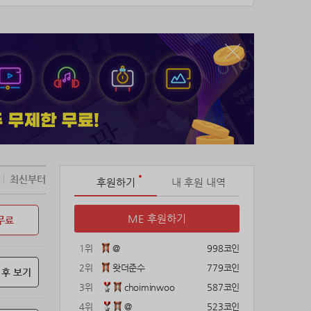
최신부터
후원하기
내 후원 내역
ME 후원하기
무료
1위
@
998코인
2위
왓더준수
779코인
 후 보기
3위
choiminwoo
587코인
4위
@
523코인