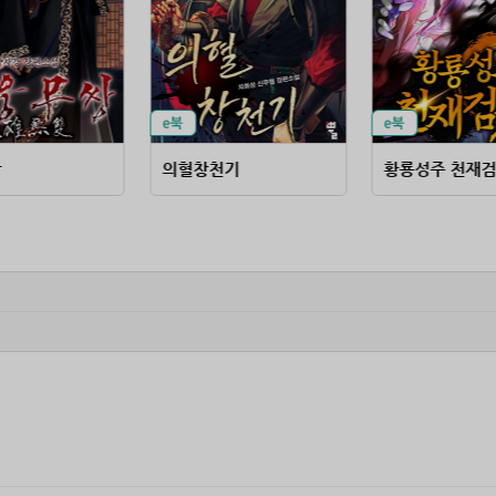
쌍
의혈창천기
황룡성주 천재