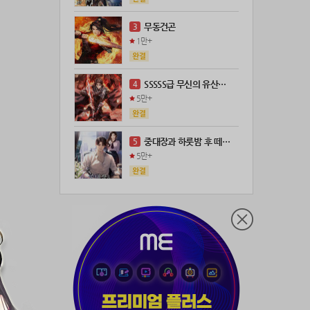
21위
@
100코인
무동건곤
3
22위
kckt****@naver.com
100코인
1만+
23위
@
73코인
24위
anigse******@gmail.com
70코인
SSSSS급 무신의 유산을 얻었다!
4
25위
wwor****@naver.com
70코인
5만+
26위
ji643****@gmail.com
66코인
27위
장발쟝
65코인
중대장과 하룻밤 후 떼돈을 벌었다
5
28위
ㄴ퍼ㅕㅅㄷ
60코인
5만+
29위
@
60코인
30위
@
60코인
31위
28473*****@kakao.com
60코인
32위
70989****@kakao.com
50코인
33위
워삼골벅
50코인
34위
19367*****@kakao.com
50코인
35위
@
50코인
36위
dj7***@naver.com
50코인