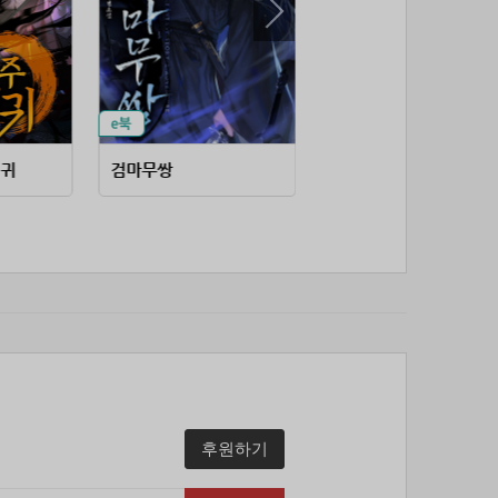
53위
soyun****@gmail.com
24코인
54위
@
20코인
55위
@
20코인
56위
소망여
20코인
57위
25600*****@kakao.com
20코인
검귀
검마무쌍
귀궁사
58위
16100*****@kakao.com
20코인
59위
qsewzd******@gmail.com
20코인
60위
20596*****@kakao.com
20코인
61위
lth8***@naver.com
20코인
62위
이슬이슬
20코인
63위
단순한묘기
20코인
64위
25234*****@kakao.com
20코인
65위
43040*****@kakao.com
20코인
66위
reneev******@naver.com
18코인
후원하기
67위
movi****@naver.com
17코인
68위
메카 보
17코인