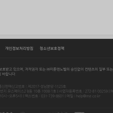
개인정보처리방침
청소년보호정책
보호받고 있으며, 저작권자 또는 ㈜미툰앤노벨의 승인없이 컨텐츠의 일부 또
 바랍니다.
 통신판매신고번호 : 제2017-성남분당-1125호
 유스페이스2 B동 10층 1008-1호 | 사업자등록번호 : 272-81-00259 | P
0시~오후5시) | 팩스번호 : 031-739-8601 | 메일 :
help@me.co.kr