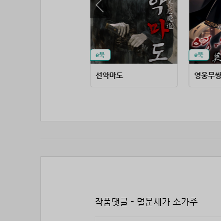
모용세가 시조전
선악마도
영웅무
작품댓글 - 멸문세가 소가주