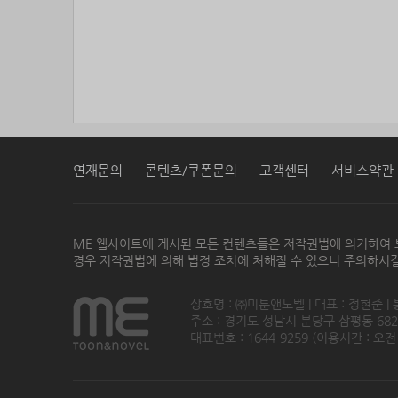
연재문의
콘텐츠/쿠폰문의
고객센터
서비스약관
ME 웹사이트에 게시된 모든 컨텐츠들은 저작권법에 의거하여 
경우 저작권법에 의해 법정 조치에 처해질 수 있으니 주의하시길
상호명 : ㈜미툰앤노벨 | 대표 : 정현준 |
주소 : 경기도 성남시 분당구 삼평동 682번지
대표번호 : 1644-9259 (이용시간 : 오전1