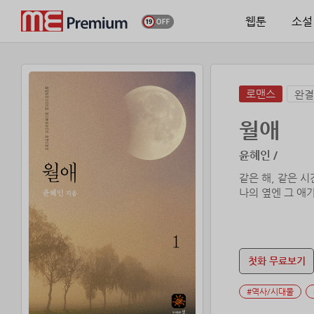
웹툰
소설
로맨스
완결
월애
윤혜인 /
같은 해, 같은 
첫화 무료보기
#역사/시대물