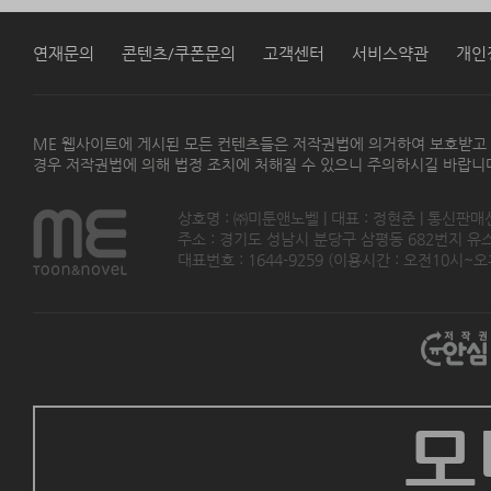
연재문의
콘텐츠/쿠폰문의
고객센터
서비스약관
개인
ME 웹사이트에 게시된 모든 컨텐츠들은 저작권법에 의거하여 보호받고
경우 저작권법에 의해 법정 조치에 처해질 수 있으니 주의하시길 바랍니
상호명 : ㈜미툰앤노벨 | 대표 : 정현준 | 통신판매
주소 : 경기도 성남시 분당구 삼평동 682번지 유스페이스
대표번호 : 1644-9259 (이용시간 : 오전10시~오후5
모