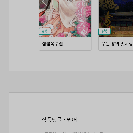
거래
섬섬옥수전
푸른 용의 첫사랑
작품댓글 - 월애