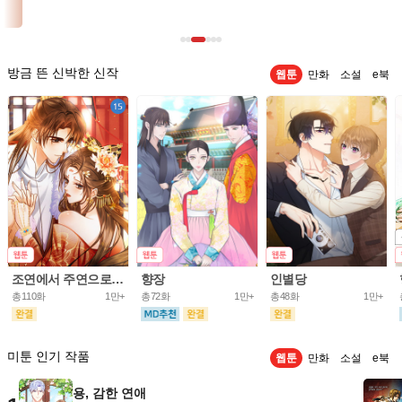
방금 뜬 신박한 신작
웹툰
만화
소설
e북
조연에서 주연으로 레벨업
향장
인별당
총110화
1만+
총72화
1만+
총48화
1만+
미툰 인기 작품
웹툰
만화
소설
e북
용, 감한 연애