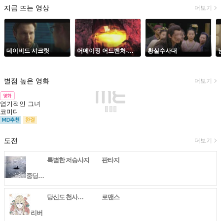
지금 뜨는 영상
더보기
데이비드 시크릿
어메이징 어드벤처-사후의 세계
황실수사대
별점 높은 영화
더보기
엽기적인 그녀
코미디
도전
더보기
특별한 저승사자
판타지
중딩글쟁이
당신도 천사입니까?[완결]
로맨스
리버