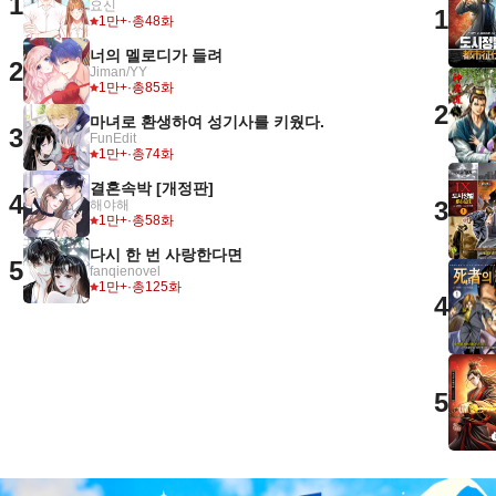
1
요신
1
1만+
·
총48화
너의 멜로디가 들려
2
Jiman/YY
1만+
·
총85화
2
마녀로 환생하여 성기사를 키웠다.
3
FunEdit
1만+
·
총74화
결혼속박 [개정판]
4
3
해야해
1만+
·
총58화
다시 한 번 사랑한다면
5
fanqienovel
1만+
·
총125화
4
5