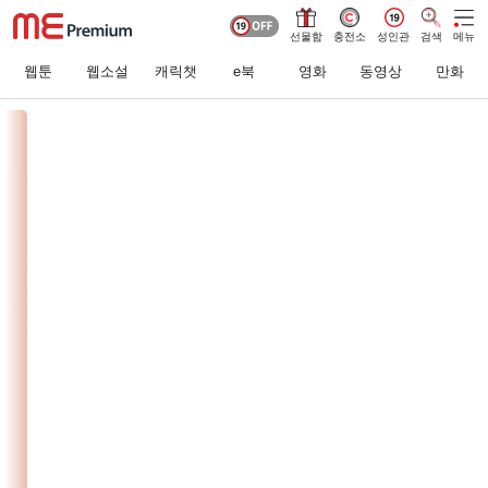
선물함
충전소
성인관
검색
메뉴
웹툰
웹소설
캐릭챗
e북
영화
동영상
만화