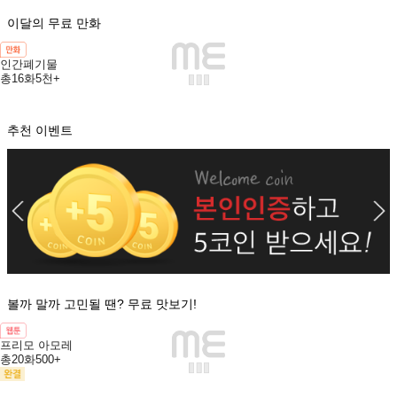
이달의 무료 만화
인간폐기물
총16화
5천+
추천 이벤트
볼까 말까 고민될 땐? 무료 맛보기!
프리모 아모레
총20화
500+