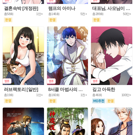
결혼속박 [개정판]
램프의 아미나
대표님, 사모님이 도망가요
총58화
1만+
총146화
5천+
총289화
50만+
러브팩토리 [일반]
8서클 마법사의 환생
깊고 아득한
총19화
1만+
총160화
1천+
총46화
100만+