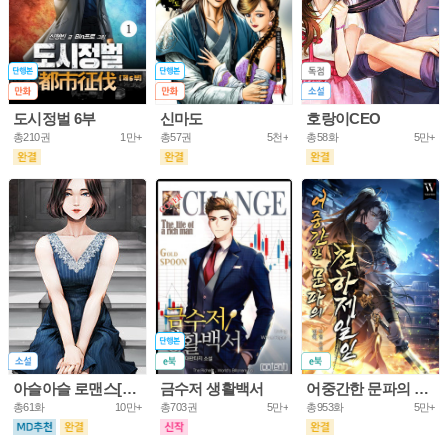
도시정벌 6부
신마도
호랑이CEO
총210권
1만+
총57권
5천+
총58화
5만+
아슬아슬 로맨스[개정판]
금수저 생활백서
어중간한 문파의 천하제일인
총61화
10만+
총703권
5만+
총953화
5만+