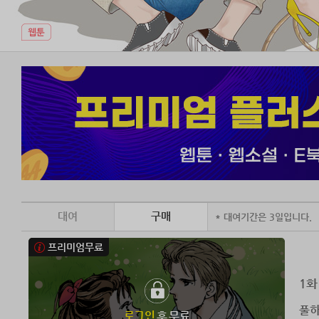
대여
구매
* 대여기간은 3일입니다.
프리미엄무료
1화
풀하
로그인
후 무료