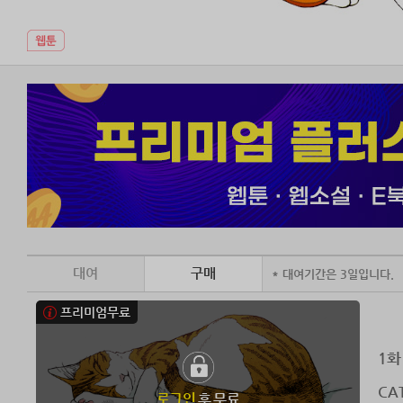
대여
구매
* 대여기간은 3일입니다.
프리미엄무료
1화
CAT
로그인
후 무료