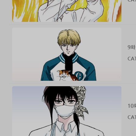
9화
CAT
10
CAT