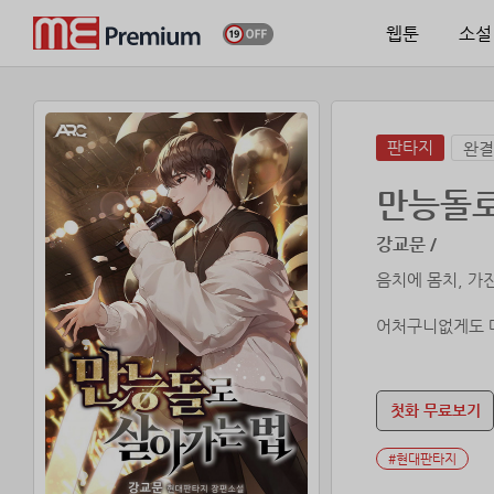
웹툰
소설
판타지
완결
만능돌로
강교문 /
음치에 몸치, 가
어처구니없게도 데
그런데… 얼굴이 
그리고… 노래는 
첫화 무료보기
#현대판타지