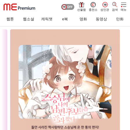
선물함
충전소
성인관
검색
메뉴
웹툰
웹소설
캐릭챗
e북
영화
동영상
만화