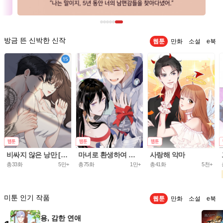
방금 뜬 신박한 신작
웹툰
만화
소설
e북
비싸지 않은 낭만 [개정판]
마녀로 환생하여 성기사를 키웠다.
사랑해 악마
총33화
5만+
총75화
1만+
총41화
5천+
미툰 인기 작품
웹툰
만화
소설
e북
용, 감한 연애