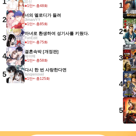
1
요신
1
1만+
·
총48화
너의 멜로디가 들려
2
Jiman/YY
1만+
·
총85화
2
마녀로 환생하여 성기사를 키웠다.
3
FunEdit
1만+
·
총75화
결혼속박 [개정판]
4
3
해야해
1만+
·
총58화
다시 한 번 사랑한다면
5
fanqienovel
1만+
·
총125화
4
5