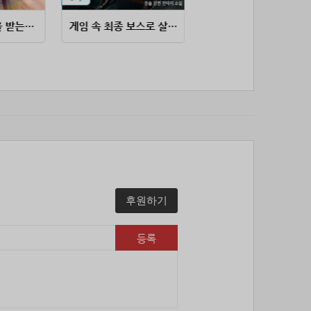
85위
stop****@naver.com
10코인
86위
@
10코인
내가 왜 150억을 받는지 모르겠다
게임 속 최종 보스로 살아남기
망돌에서 벗어나 살아남는 방법
87위
연애구루
10코인
88위
17887*****@kakao.com
10코인
89위
23573*****@kakao.com
10코인
90위
하늘이다
10코인
91위
koe***@naver.com
10코인
92위
젖꼭지 빨래
10코인
93위
27904*****@kakao.com
10코인
94위
010381*****@me.co.kr
10코인
95위
15172*****@kakao.com
후원하기
10코인
96위
봄아
10코인
등록
97위
kimar****@naver.com
10코인
98위
@
10코인
99위
sdg43****@naver.com
10코인
100
cofla****@naver.com
10코인
위