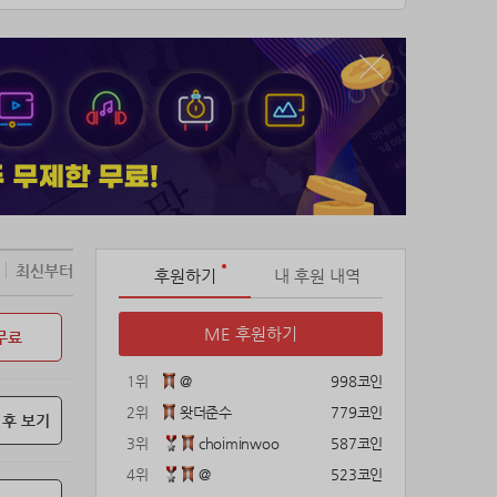
최신부터
후원하기
내 후원 내역
ME 후원하기
무료
1위
@
998코인
2위
왓더준수
779코인
 후 보기
3위
choiminwoo
587코인
4위
@
523코인