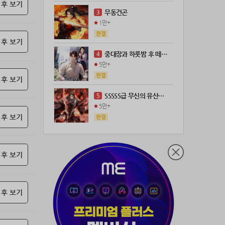
 후 보기
21위
@
100코인
무동건곤
3
22위
kckt****@naver.com
100코인
1만+
23위
@
73코인
 후 보기
24위
anigse******@gmail.com
70코인
중대장과 하룻밤 후 떼돈을 벌었다
4
25위
wwor****@naver.com
70코인
5만+
26위
ji643****@gmail.com
66코인
 후 보기
27위
장발쟝
65코인
SSSSS급 무신의 유산을 얻었다!
5
28위
ㄴ퍼ㅕㅅㄷ
60코인
5만+
29위
@
60코인
 후 보기
30위
@
60코인
31위
28473*****@kakao.com
60코인
 후 보기
32위
70989****@kakao.com
50코인
33위
워삼골벅
50코인
34위
19367*****@kakao.com
50코인
 후 보기
35위
@
50코인
36위
dj7***@naver.com
50코인