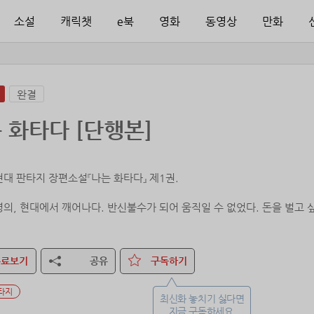
소설
캐릭챗
e북
영화
동영상
만화
완결
 화타다 [단행본]
현대 판타지 장편소설『나는 화타다』 제1권.
명의, 현대에서 깨어나다. 반신불수가 되어 움직일 수 없었다. 돈을 벌고 
 장애인 복지카드 한 장뿐. 고통의 끝자락에서 각성한 전생의 기억!
무료보기
공유
구독하기
타지
최신화 놓치기 싫다면
지금 구독하세요.