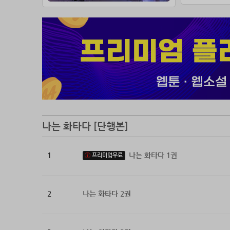
나는 화타다 [단행본]
1
나는 화타다 1권
프리미엄무료
2
나는 화타다 2권