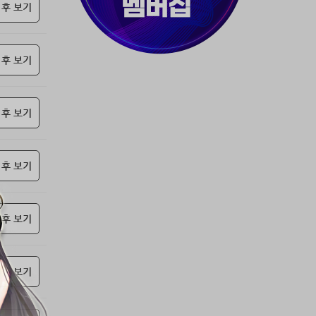
37위
80091****@kakao.com
50코인
 후 보기
38위
티티320
50코인
39위
천일야화♡
50코인
 후 보기
40위
myway
50코인
41위
19108*****@kakao.com
50코인
42위
dlehd*****@gmail.com
48코인
 후 보기
43위
22ss****@dgsungsan.ms.kr
45코인
44위
아아자 홧팅
40코인
45위
@
40코인
 후 보기
46위
@
36코인
47위
비둘기 천사
36코인
 후 보기
48위
20700*****@kakao.com
30코인
49위
26741*****@kakao.com
26코인
50위
@
25코인
 후 보기
51위
douyo*****@gmail.com
25코인
52위
dltmdw******@gmail.com
25코인