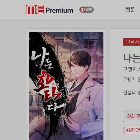
웹툰
판타지
나는
고랭지 /
고랭지 
전설의 
이라고는
첫화 
#현대판