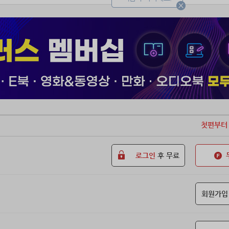
첫편부터
로그인
후 무료
회원가입