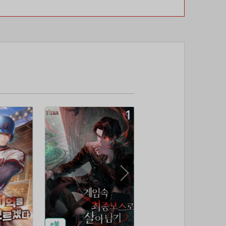
69위
난데요
15코인
70위
@
15코인
71위
안녕하십사
13코인
72위
pooyj****@naver.com
10코인
73위
갈보리
10코인
74위
youngk*****@naver.com
10코인
75위
세번이상할래
10코인
76위
24771*****@kakao.com
10코인
77위
leno****@naver.com
10코인
78위
yewo****@naver.com
10코인
79위
him***@naver.com
10코인
80위
eupn****@gmail.com
10코인
81위
쌉숭
10코인
82위
25721*****@kakao.com
10코인
83위
24921*****@kakao.com
10코인
84위
잭스킹
10코인