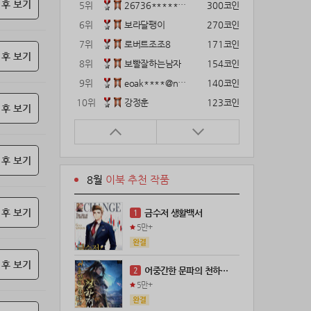
 후 보기
5위
26736*****@kakao.com
300코인
6위
보라달팽이
270코인
7위
로버트조조8
171코인
 후 보기
8위
보빨잘하는남자
154코인
9위
eoak****@naver.com
140코인
10위
강정훈
123코인
 후 보기
11위
12922*****@kakao.com
120코인
12위
gg1***@naver.com
120코인
 후 보기
13위
22374*****@kakao.com
120코인
8월
이북 추천 작품
14위
해콩이
110코인
15위
wkkj****@naver.com
110코인
 후 보기
금수저 생활백서
1
16위
메렁이지롱
102코인
5만+
17위
18075*****@kakao.com
100코인
18위
leeys****@naver.com
100코인
 후 보기
어중간한 문파의 천하제일인
2
19위
21671*****@kakao.com
100코인
5만+
20위
@
100코인