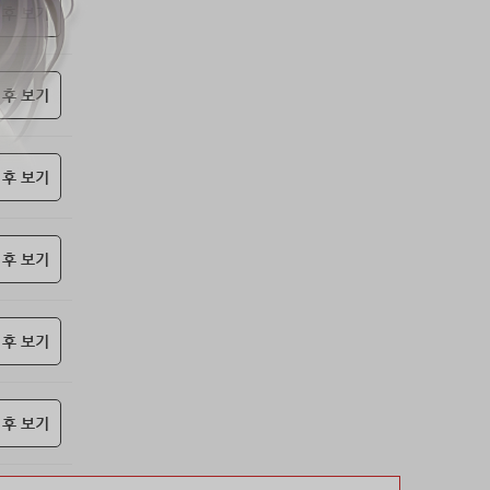
53위
soyun****@gmail.com
24코인
 후 보기
54위
@
20코인
55위
@
20코인
 후 보기
56위
소망여
20코인
57위
25600*****@kakao.com
20코인
58위
16100*****@kakao.com
20코인
 후 보기
59위
qsewzd******@gmail.com
20코인
60위
20596*****@kakao.com
20코인
61위
lth8***@naver.com
20코인
 후 보기
62위
이슬이슬
20코인
63위
단순한묘기
20코인
 후 보기
64위
25234*****@kakao.com
20코인
65위
43040*****@kakao.com
20코인
66위
reneev******@naver.com
18코인
 후 보기
67위
movi****@naver.com
17코인
68위
메카 보
17코인