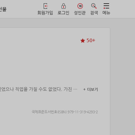
선물
회원가입
로그인
성인관
검색
메뉴
50+
싶었으나 직업을 가질 수도 없었다. 가진 것
+ 더보기
국제표준도서번호(ISBN) 979-11-319-4293-2