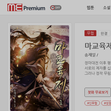
웹툰
소설
무협
완결
마교육
송재일 /
정마대전 이후 평
서로의 제자를 십
그러나 정작 무림
듣도 보도 못한 ‘
무림은커녕 마교의
첫화 무료보기
그런 그의 맑은 
#신무협
#성
마교와 정파의 평