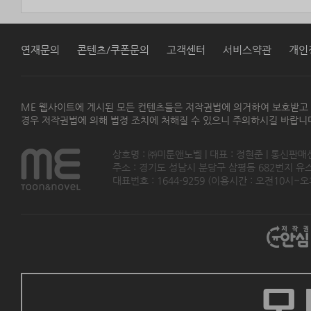
연재문의
콘텐츠/쿠폰문의
고객센터
서비스약관
개인
ME 웹사이트에 게시된 모든 컨텐츠들은 저작권법에 의거하여 보호받고
경우 저작권법에 의해 법정 조치에 처해질 수 있으니 주의하시길 바랍니
상호명 : ㈜미툰앤노벨 | 대표 : 정현준 | 통신판매
주소 : 경기도 성남시 분당구 삼평동 682번지 유스페이스
대표번호 : 1644-9259 (이용시간 : 오전10시~오후5
모