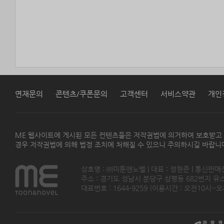
연재문의
콘텐츠/쿠폰문의
고객센터
서비스약관
개인
ME 웹사이트에 게시된 모든 컨텐츠들은 저작권법에 의거하여 보호받고
경우 저작권법에 의해 법정 조치에 처해질 수 있으니 주의하시길 바랍니
상호명 : ㈜미툰앤노벨 | 대표 : 정현준 | 통신판매
주소 : 경기도 성남시 분당구 삼평동 682번지 유스페이스
대표번호 : 1644-9259 (이용시간 : 오전10시~오후5