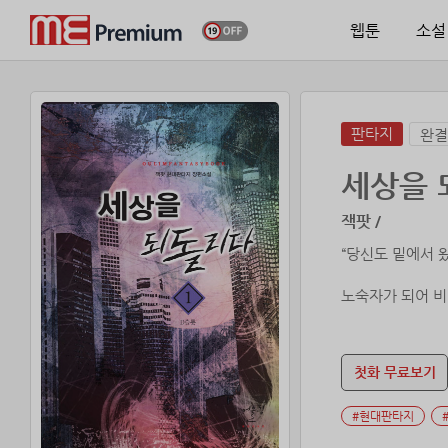
웹툰
소설
판타지
완결
세상을 
잭팟 /
“당신도 밑에서 왔
노숙자가 되어 비
그에게 찾아온 의
그리고 그에게서 
첫화 무료보기
“D슬롯은 시간을 
#현대판타지
비로소 알게 된 
모든 것을 바로잡