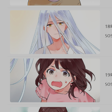
18
SO
19
SO