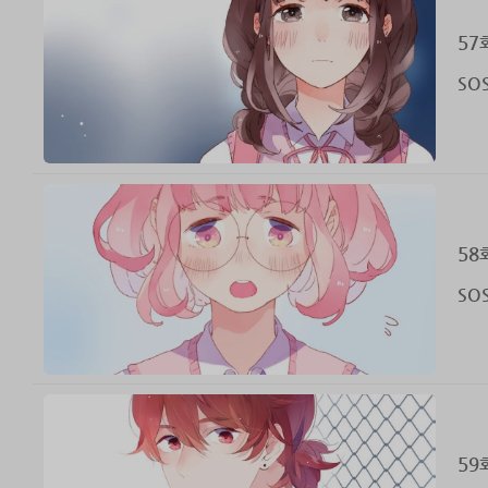
57
SO
58
SO
59