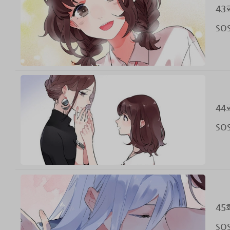
43
SO
44
SO
45
SO