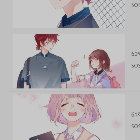
SO
60
SO
61
SO