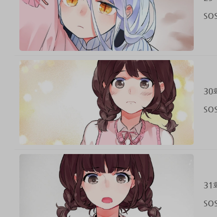
SO
30
SO
31
SO