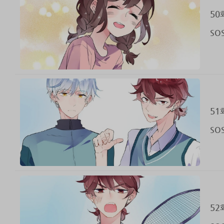
50
SO
51
SO
52