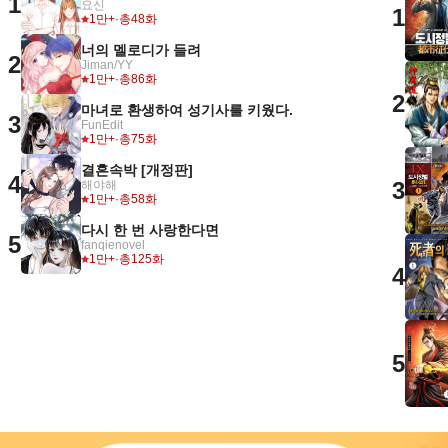
1
요신
1
1만+
·
총48화
너의 멜로디가 들려
2
Jiman/YY
1만+
·
총86화
2
마녀로 환생하여 성기사를 키웠다.
3
FunEdit
1만+
·
총75화
결혼속박 [개정판]
4
3
해야해
1만+
·
총58화
다시 한 번 사랑한다면
5
fanqienovel
1만+
·
총125화
4
5