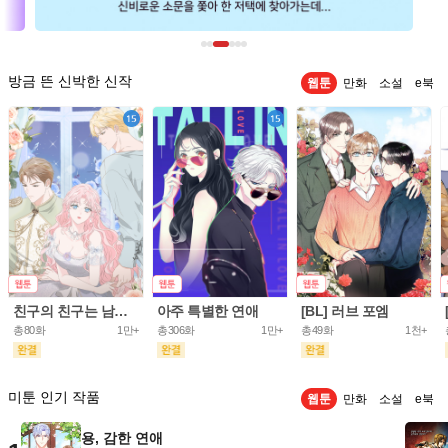
방금 뜬 신박한 신작
웹툰
만화
소설
e북
친구의 친구는 남인가요? [개정판]
아주 특별한 연애
[BL] 러브 포엠
총80화
1만+
총306화
1만+
총49화
1천+
미툰 인기 작품
웹툰
만화
소설
e북
용, 감한 연애