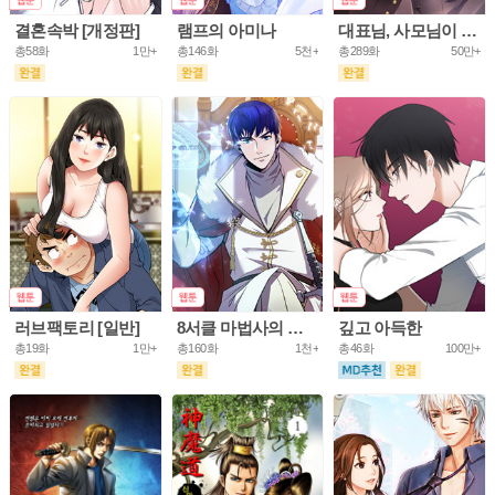
결혼속박 [개정판]
램프의 아미나
대표님, 사모님이 도망가요
총58화
1만+
총146화
5천+
총289화
50만+
러브팩토리 [일반]
8서클 마법사의 환생
깊고 아득한
총19화
1만+
총160화
1천+
총46화
100만+