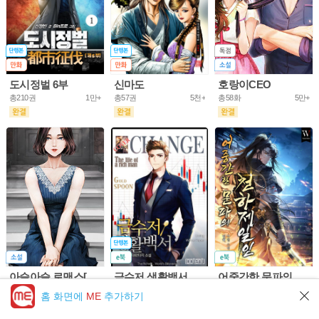
도시정벌 6부
신마도
호랑이CEO
총210권
1만+
총57권
5천+
총58화
5만+
아슬아슬 로맨스[개정판]
금수저 생활백서
어중간한 문파의 천하제일인
총61화
10만+
총703권
5만+
총953화
5만+
홈 화면에
ME
추가하기