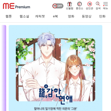
선물함
충전소
성인관
검색
메뉴
웹툰
웹소설
캐릭챗
e북
영화
동영상
만화