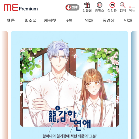
선물함
충전소
성인관
검색
메뉴
웹툰
웹소설
캐릭챗
e북
영화
동영상
만화