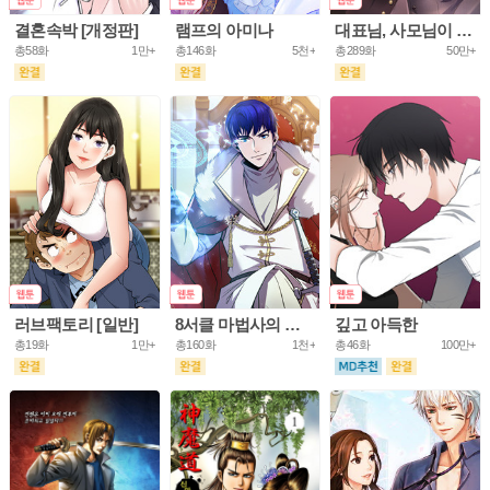
결혼속박 [개정판]
램프의 아미나
대표님, 사모님이 도망가요
총58화
1만+
총146화
5천+
총289화
50만+
러브팩토리 [일반]
8서클 마법사의 환생
깊고 아득한
총19화
1만+
총160화
1천+
총46화
100만+