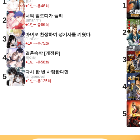
1
요신
1
1만+
·
총48화
너의 멜로디가 들려
2
Jiman/YY
1만+
·
총86화
2
마녀로 환생하여 성기사를 키웠다.
3
FunEdit
1만+
·
총75화
결혼속박 [개정판]
4
3
해야해
1만+
·
총58화
다시 한 번 사랑한다면
5
fanqienovel
1만+
·
총125화
4
5