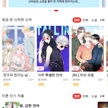
방금 뜬 신박한 신작
웹툰
만화
소설
e북
친구의 친구는 남인가요? [개정판]
아주 특별한 연애
[BL] 러브 포엠
총80화
1만+
총306화
1만+
총49화
1천+
미툰 인기 작품
웹툰
만화
소설
e북
용, 감한 연애