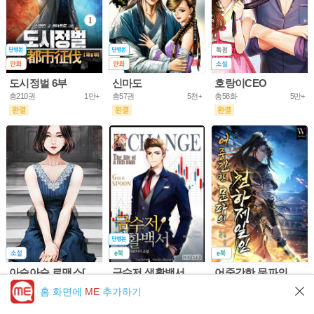
도시정벌 6부
신마도
호랑이CEO
총210권
1만+
총57권
5천+
총58화
5만+
아슬아슬 로맨스[개정판]
금수저 생활백서
어중간한 문파의 천하제일인
총61화
10만+
총703권
5만+
총953화
5만+
홈 화면에
ME
추가하기