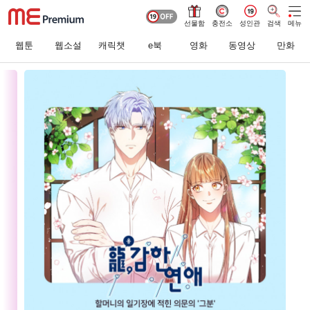
선물함
충전소
성인관
검색
메뉴
웹툰
웹소설
캐릭챗
e북
영화
동영상
만화