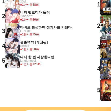
1
요신
1
1만+
·
총48화
너의 멜로디가 들려
2
Jiman/YY
1만+
·
총86화
2
마녀로 환생하여 성기사를 키웠다.
3
FunEdit
1만+
·
총75화
결혼속박 [개정판]
4
3
해야해
1만+
·
총58화
다시 한 번 사랑한다면
5
fanqienovel
1만+
·
총125화
4
5