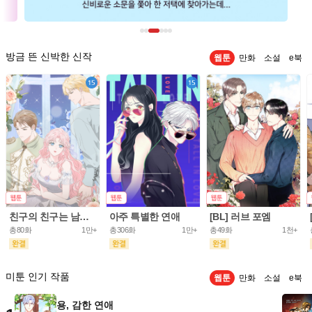
방금 뜬 신박한 신작
웹툰
만화
소설
e북
친구의 친구는 남인가요? [개정판]
아주 특별한 연애
[BL] 러브 포엠
총80화
1만+
총306화
1만+
총49화
1천+
미툰 인기 작품
웹툰
만화
소설
e북
용, 감한 연애