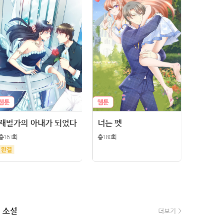
재벌가의 아내가 되었다
너는 펫
총163화
총180화
소설
e북
더보기