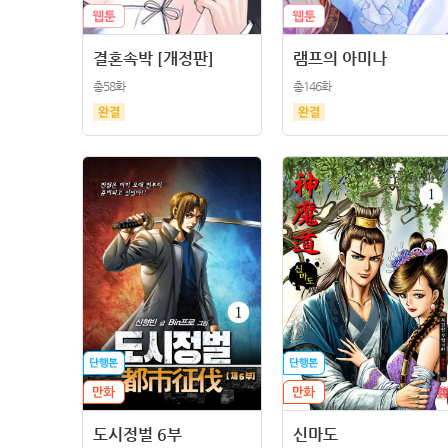
결혼속박 [개정판]
램프의 아미나
총58화
총146화
도시정벌 6부
신마도