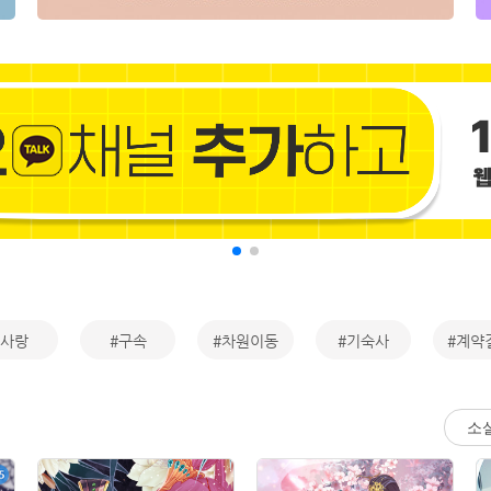
#사랑
#구속
#차원이동
#기숙사
#계약
소