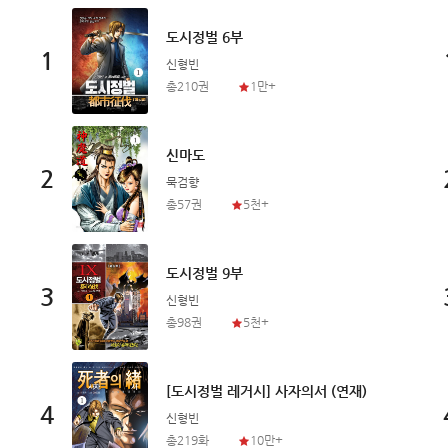
도시정벌 6부
1
신형빈
총210권
1만+
신마도
2
묵검향
총57권
5천+
도시정벌 9부
3
신형빈
총98권
5천+
[도시정벌 레거시] 사자의서 (연재)
4
신형빈
총219화
10만+