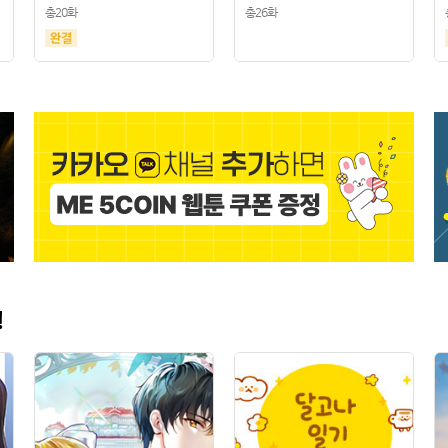
총20화
총26화
!