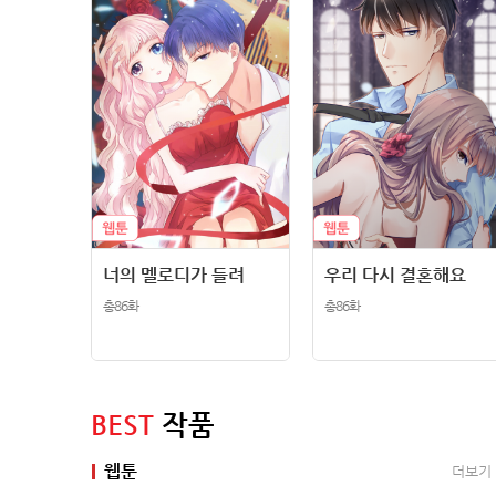
너의 멜로디가 들려
우리 다시 결혼해요
총86화
총86화
BEST
작품
웹툰
더보기
더보기