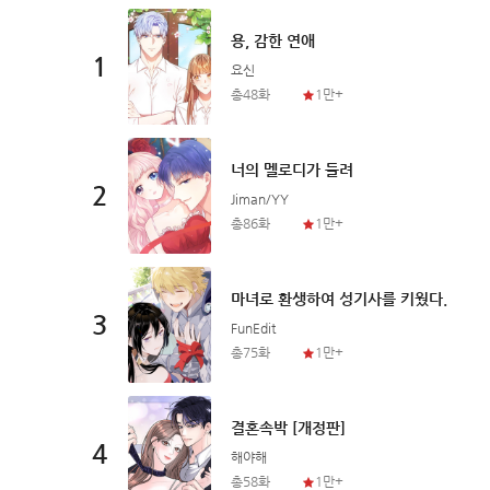
용, 감한 연애
1
요신
총48화
1만+
너의 멜로디가 들려
2
Jiman/YY
총86화
1만+
마녀로 환생하여 성기사를 키웠다.
3
FunEdit
총75화
1만+
결혼속박 [개정판]
4
해야해
총58화
1만+