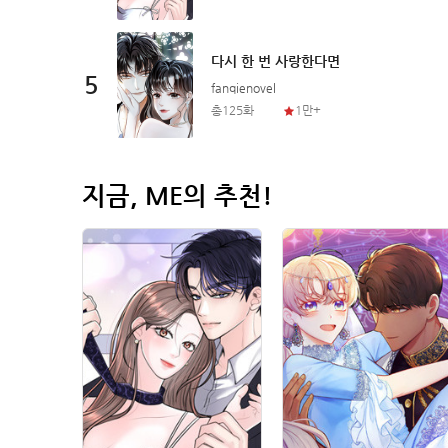
다
다시 한 번 사랑한다면
5
fanqienovel
총125화
1만+
지금, ME의 추천!