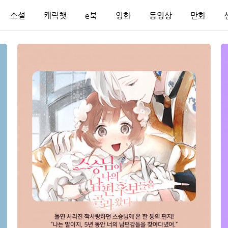
소설
캐릭챗
e북
영화
동영상
만화