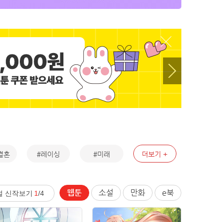
결혼
#레이싱
#미래
더보기
웹툰
소설
만화
e북
설 신작보기
1
/4