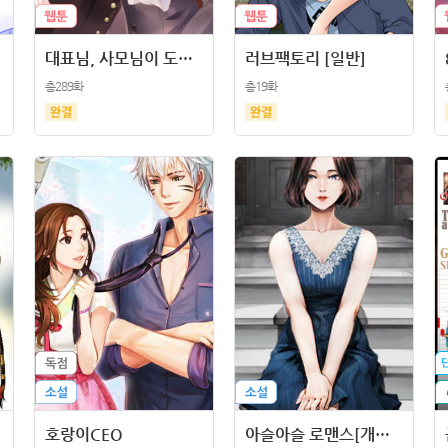
대표님, 사모님이 도망가요
러브팩토리 [일반]
총289화
총19화
호랑이CEO
아슬아슬 로맨스[개정판]