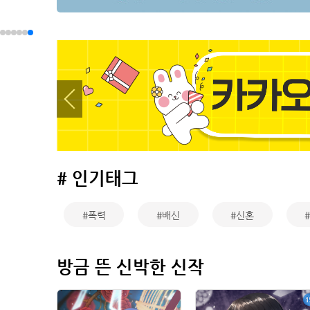
# 인기태그
#폭력
#배신
#신혼
방금 뜬 신박한 신작