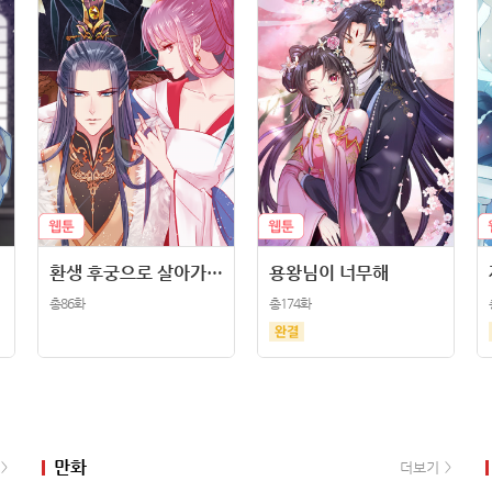
환생 후궁으로 살아가는 법
용왕님이 너무해
총86화
총174화
만화
더보기