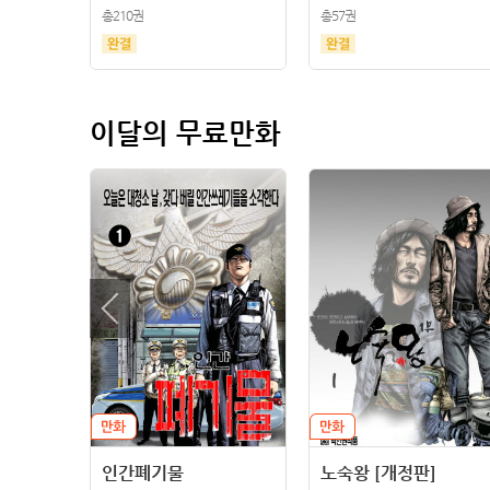
총210권
총57권
이달의 무료만화
인간폐기물
노숙왕 [개정판]