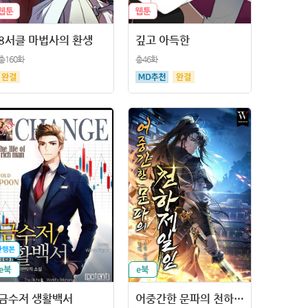
8서클 마법사의 환생
깊고 아득한
총160화
총46화
금수저 생활백서
어중간한 문파의 천하제일인