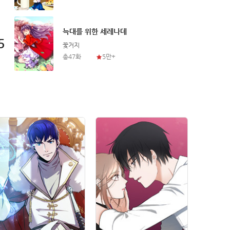
늑대를 위한 세레나데
5
5
꽃거지
총47화
5만+