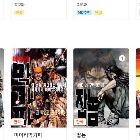
총58화
총61화
미아리막가파
잡놈