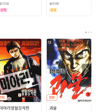
총703권
총953화
미아리열혈강자편
괴물
막장카