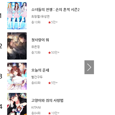
소녀들의 전쟁 : 손의 흔적 시즌2
1
1
최창열/유성연
총10화
5만+
첫사랑이 뭐
2
2
유은정
총70화
50만+
오늘의 운세
3
3
빨간구두
총60화
5만+
고양이와 쥐의 사랑법
4
4
KITANI
총84화
10만+