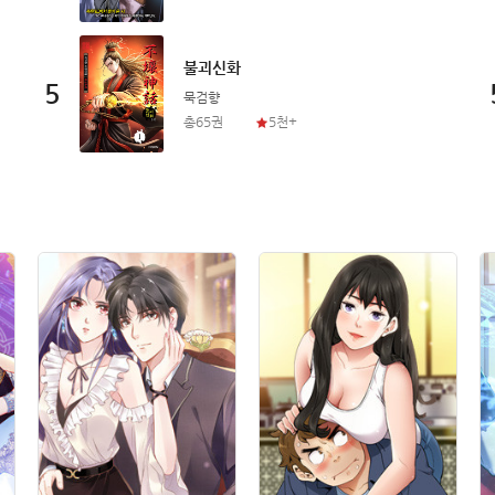
불괴신화
5
묵검향
총65권
5천+