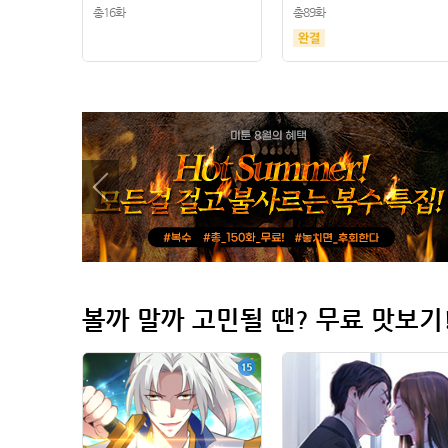
총16화
총89화
볼까 말까 고민될 땐? 무료 맛보기