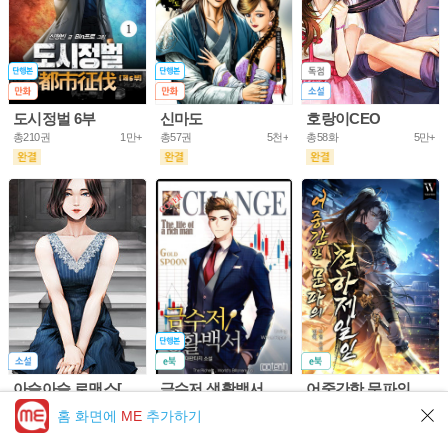
도시정벌 6부
신마도
호랑이CEO
총210권
1만+
총57권
5천+
총58화
5만+
아슬아슬 로맨스[개정판]
금수저 생활백서
어중간한 문파의 천하제일인
총61화
10만+
총703권
5만+
총953화
5만+
홈 화면에
ME
추가하기