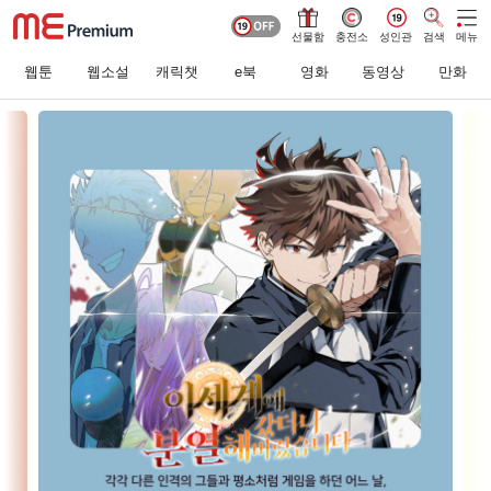
선물함
충전소
성인관
검색
메뉴
웹툰
웹소설
캐릭챗
e북
영화
동영상
만화