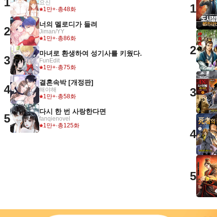
1
요신
1
1만+
·
총48화
너의 멜로디가 들려
2
Jiman/YY
1만+
·
총86화
2
마녀로 환생하여 성기사를 키웠다.
3
FunEdit
1만+
·
총75화
결혼속박 [개정판]
4
3
해야해
1만+
·
총58화
다시 한 번 사랑한다면
5
fanqienovel
1만+
·
총125화
4
5