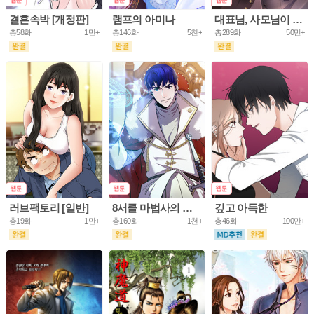
결혼속박 [개정판]
램프의 아미나
대표님, 사모님이 도망가요
총58화
1만+
총146화
5천+
총289화
50만+
러브팩토리 [일반]
8서클 마법사의 환생
깊고 아득한
총19화
1만+
총160화
1천+
총46화
100만+