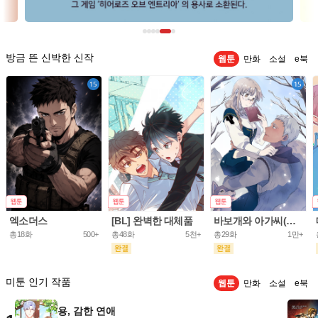
방금 뜬 신박한 신작
웹툰
만화
소설
e북
엑소더스
[BL] 완벽한 대체품
바보개와 아가씨(개정판)
총18화
500+
총48화
5천+
총29화
1만+
미툰 인기 작품
웹툰
만화
소설
e북
용, 감한 연애