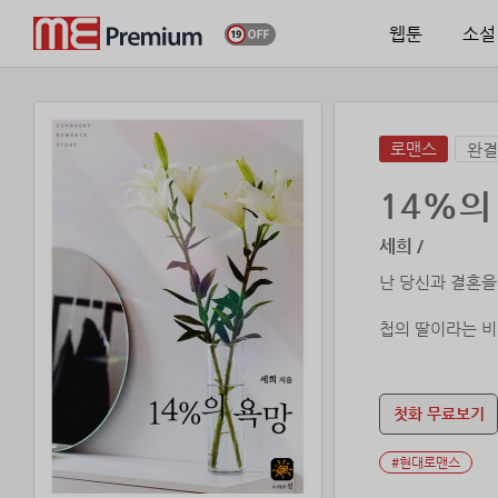
웹툰
소설
로맨스
완결
14%의
세희 /
난 당신과 결혼을
첩의 딸이라는 비
든 아픔과 절망을
을 되찾기 위해 
심하는데….
첫화 무료보기
#현대로맨스