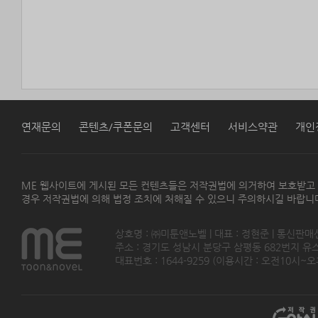
연재문의
콘텐츠/쿠폰문의
고객센터
서비스약관
개인
ME 웹사이트에 게시된 모든 컨텐츠들은 저작권법에 의거하여 보호받고
경우 저작권법에 의해 법정 조치에 처해질 수 있으니 주의하시길 바랍니
상호명 : ㈜미툰앤노벨 | 대표 : 정현준 | 통신판매
주소 : 경기도 성남시 분당구 삼평동 682번지 유스페이스
대표번호 : 1644-9259 (이용시간 : 오전10시~오후5