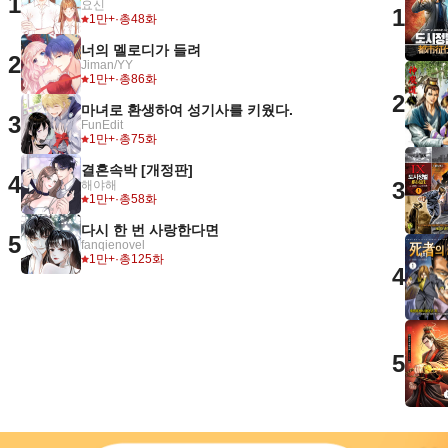
1
요신
1
1만+
·
총48화
너의 멜로디가 들려
2
Jiman/YY
1만+
·
총86화
2
마녀로 환생하여 성기사를 키웠다.
3
FunEdit
1만+
·
총75화
결혼속박 [개정판]
4
3
해야해
1만+
·
총58화
다시 한 번 사랑한다면
5
fanqienovel
1만+
·
총125화
4
5