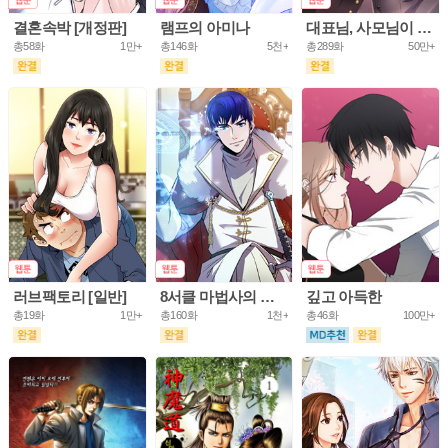
결혼속박 [개정판]
램프의 아미나
대표님, 사모님이 도망가요
총58화
1만+
총146화
5천+
총289화
50만+
러브팩토리 [일반]
8서클 마법사의 환생
깊고 아득한
총19화
1만+
총160화
1천+
총46화
100만+