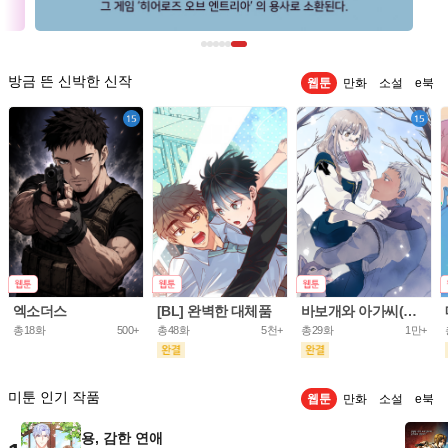
방금 뜬 신박한 신작
웹툰
만화
소설
e북
엑소더스
[BL] 완벽한 대체품
바보개와 아가씨(개정판)
총18화
500+
총48화
5천+
총29화
1만+
미툰 인기 작품
웹툰
만화
소설
e북
용, 감한 연애