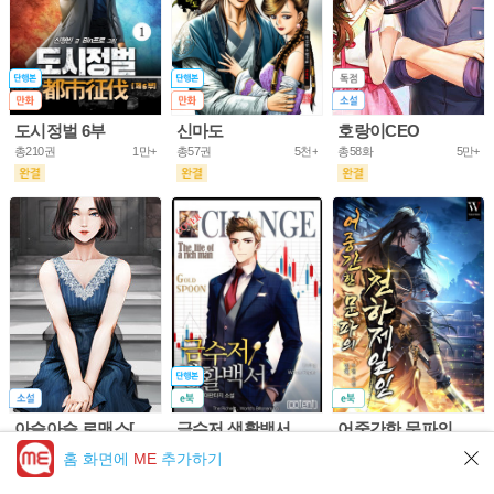
도시정벌 6부
신마도
호랑이CEO
총210권
1만+
총57권
5천+
총58화
5만+
아슬아슬 로맨스[개정판]
금수저 생활백서
어중간한 문파의 천하제일인
총61화
10만+
총703권
5만+
총953화
5만+
홈 화면에
ME
추가하기