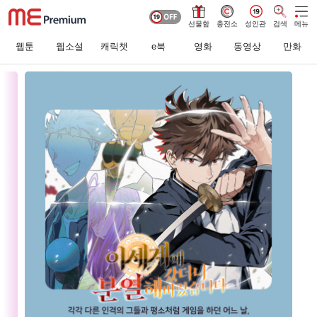
선물함
충전소
성인관
검색
메뉴
웹툰
웹소설
캐릭챗
e북
영화
동영상
만화