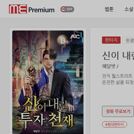
웹툰
소설
판타지
완결
신이 내
해달벗 /
전직 월스트리트 
온전한 삶을 되찾
첫화 무료보기
#현대판타지