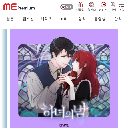
선물함
충전소
성인관
검색
메뉴
웹툰
웹소설
캐릭챗
e북
영화
동영상
만화