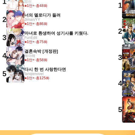
1
요신
1
1만+
·
총48화
너의 멜로디가 들려
2
Jiman/YY
1만+
·
총86화
2
마녀로 환생하여 성기사를 키웠다.
3
FunEdit
1만+
·
총75화
결혼속박 [개정판]
4
3
해야해
1만+
·
총58화
다시 한 번 사랑한다면
5
fanqienovel
1만+
·
총125화
4
5