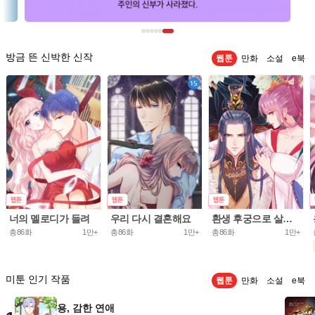
방금 뜬 신박한 신작
웹툰
만화
소설
e북
너의 멜로디가 들려
우리 다시 결혼해요
환생 후궁으로 살아가는 법
총86화
1만+
총86화
1만+
총86화
1만+
미툰 인기 작품
웹툰
만화
소설
e북
용, 감한 연애