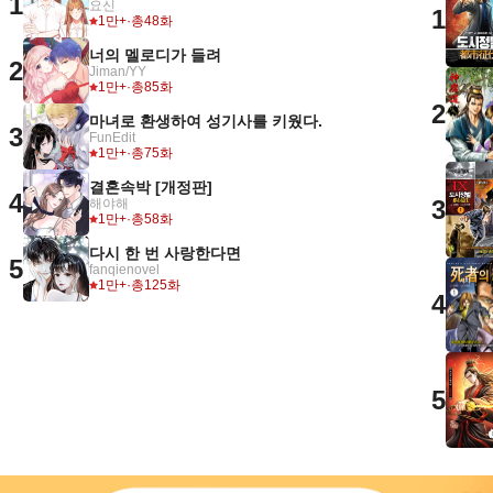
1
요신
1
1만+
·
총48화
너의 멜로디가 들려
2
Jiman/YY
1만+
·
총85화
2
마녀로 환생하여 성기사를 키웠다.
3
FunEdit
1만+
·
총75화
결혼속박 [개정판]
4
3
해야해
1만+
·
총58화
다시 한 번 사랑한다면
5
fanqienovel
1만+
·
총125화
4
5