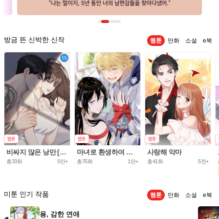
방금 뜬 신박한 신작
웹툰
만화
소설
e북
비싸지 않은 낭만 [개정판]
마녀로 환생하여 성기사를 키웠다.
사랑해 악마
총33화
5만+
총75화
1만+
총41화
5천+
미툰 인기 작품
웹툰
만화
소설
e북
용, 감한 연애