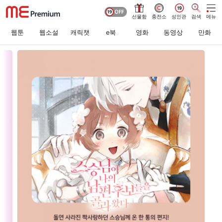
선물함
충전소
성인관
검색
메뉴
웹툰
웹소설
캐릭챗
e북
영화
동영상
만화