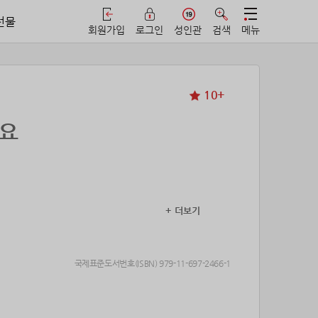
선물
회원가입
로그인
성인관
검색
메뉴
10+
나요
+ 더보기
, 순두부찌개에 델 뻔한 게 한 번…….
국제표준도서번호(ISBN) 979-11-697-2466-1