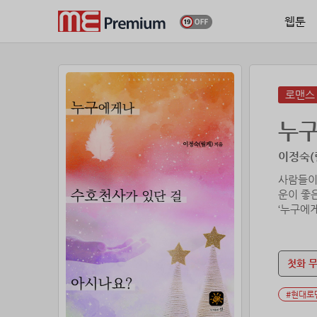
웹툰
로맨스
누구
이정숙(릴
사람들이
운이 좋
‘누구에
머리에 새
악운을 
첫화 
어느 날
‘불행의 
#현대로
“불행해?