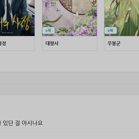
사정
대향사
우봉군
 있단 걸 아시나요