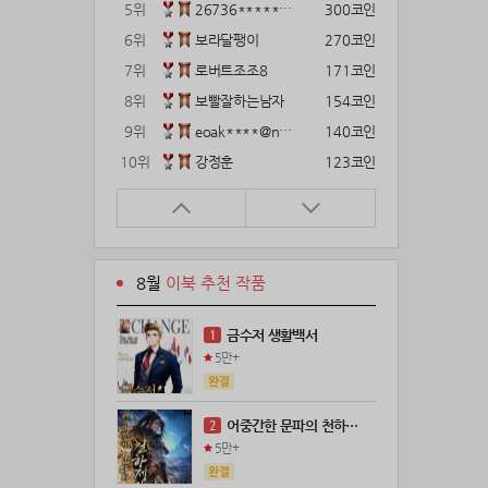
5위
26736*****@kakao.com
300코인
6위
보라달팽이
270코인
7위
로버트조조8
171코인
8위
보빨잘하는남자
154코인
9위
eoak****@naver.com
140코인
10위
강정훈
123코인
11위
22374*****@kakao.com
120코인
12위
12922*****@kakao.com
120코인
13위
gg1***@naver.com
120코인
8월
이북 추천 작품
14위
해콩이
110코인
15위
wkkj****@naver.com
110코인
금수저 생활백서
1
16위
메렁이지롱
102코인
5만+
17위
@
100코인
18위
@
100코인
어중간한 문파의 천하제일인
2
19위
kckt****@naver.com
100코인
5만+
20위
18075*****@kakao.com
100코인