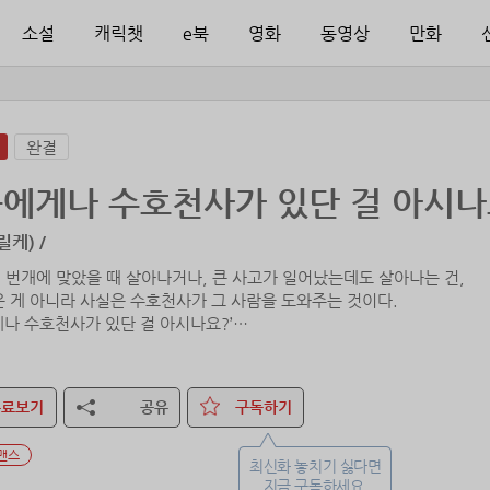
소설
캐릭챗
e북
영화
동영상
만화
완결
에게나 수호천사가 있단 걸 아시
케) /
 번개에 맞았을 때 살아나거나, 큰 사고가 일어났는데도 살아나는 건,
은 게 아니라 사실은 수호천사가 그 사람을 도와주는 것이다.
게나 수호천사가 있단 걸 아시나요?’
똥 맞은 게 세 번, 계단에서 구를 뻔한 게 열 번, 차에 치일 뻔한 게 세 번
몰고 다니는 여자 고은나.
무료보기
공유
구독하기
 그녀의 앞에 나타난 차갑고 서늘한 수호천사 태우신.
비가 내리면 위로의 우산이 펼쳐진단 걸 아세요?’
맨스
최신화 놓치기 싫다면
”
지금 구독하세요.