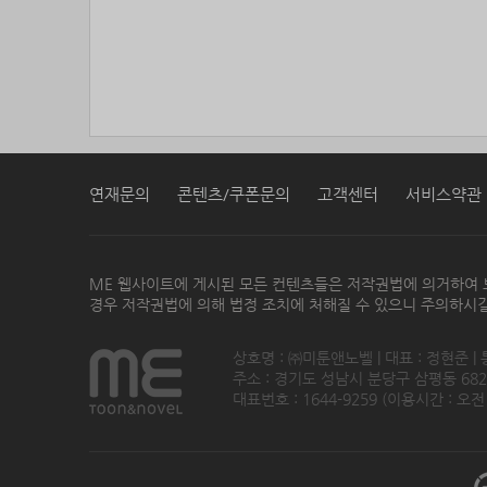
연재문의
콘텐츠/쿠폰문의
고객센터
서비스약관
ME 웹사이트에 게시된 모든 컨텐츠들은 저작권법에 의거하여 
경우 저작권법에 의해 법정 조치에 처해질 수 있으니 주의하시길
상호명 : ㈜미툰앤노벨 | 대표 : 정현준 |
주소 : 경기도 성남시 분당구 삼평동 682번지
대표번호 : 1644-9259 (이용시간 : 오전1