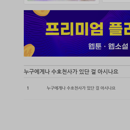
“……아니
“눈물의 
“딱히 불
“불행해서
“…….”
“슬프면,
“난, 슬
언젠가 
누구에게나 수호천사가 있단 걸 아시나요
1
누구에게나 수호천사가 있단 걸 아시나요