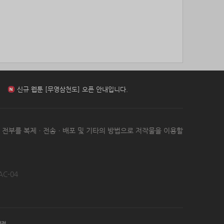
85위
Muscle킴
10코인
신규 웹툰 [환생 닥터] 오픈 안내입니다.
86위
hshvi*****@naver.com
10코인
87위
42677*****@kakao.com
10코인
88위
@
10코인
신규 웹툰 [아빠 사용지침서] 오픈 안내입니다.
89위
악레
10코인
90위
base****@naver.com
10코인
91위
13117*****@kakao.com
10코인
신규 웹툰 [무영삼천도] 오픈 안내입니다.
92위
didwl*****@gmail.com
10코인
93위
@
10코인
신규 웹툰 [환생 닥터] 오픈 안내입니다.
는 전부를 복제ㆍ전송ㆍ배포 및 기타의 방법으로 저작물을 이용할
94위
@
10코인
95위
z1z2***@naver.com
10코인
96위
ehddl****@naver.com
10코인
97위
iioo***@naver.com
10코인
AC-04
98위
@
10코인
99위
날으는하마
10코인
100
26178*****@kakao.com
10코인
위