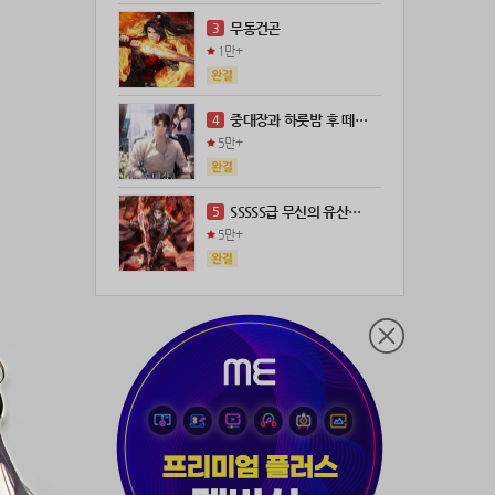
21위
leeys****@naver.com
100코인
무동건곤
3
22위
21671*****@kakao.com
100코인
1만+
23위
@
73코인
24위
anigse******@gmail.com
70코인
중대장과 하룻밤 후 떼돈을 벌었다
4
25위
wwor****@naver.com
70코인
5만+
26위
ji643****@gmail.com
66코인
27위
장발쟝
65코인
SSSSS급 무신의 유산을 얻었다!
5
28위
@
60코인
5만+
29위
@
60코인
30위
28473*****@kakao.com
60코인
31위
ㄴ퍼ㅕㅅㄷ
60코인
32위
19367*****@kakao.com
50코인
33위
@
50코인
34위
dj7***@naver.com
50코인
35위
천일야화♡
50코인
36위
80091****@kakao.com
50코인