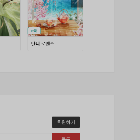
53위
soyun****@gmail.com
24코인
54위
20596*****@kakao.com
20코인
55위
lth8***@naver.com
20코인
56위
이슬이슬
20코인
57위
단순한묘기
20코인
단디 로맨스
왜 엑스트라에게 정체를 들키시나요
58위
25234*****@kakao.com
20코인
59위
43040*****@kakao.com
20코인
60위
@
20코인
61위
@
20코인
62위
소망여
20코인
63위
25600*****@kakao.com
20코인
64위
16100*****@kakao.com
20코인
65위
qsewzd******@gmail.com
20코인
66위
reneev******@naver.com
18코인
후원하기
67위
메카 보
17코인
68위
movi****@naver.com
17코인
등록