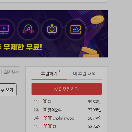
”
최신부터
후원하기
내 후원 내역
ME 후원하기
 후 보기
1위
@
998코인
2위
왓더준수
779코인
3위
choiminwoo
587코인
4위
@
523코인