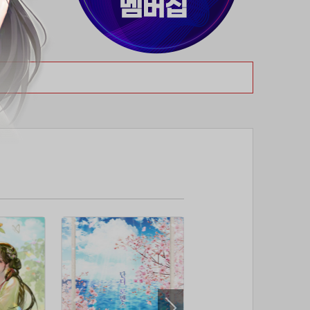
37위
티티320
50코인
38위
myway
50코인
39위
19108*****@kakao.com
50코인
40위
70989****@kakao.com
50코인
41위
워삼골벅
50코인
42위
dlehd*****@gmail.com
48코인
43위
22ss****@dgsungsan.ms.kr
45코인
44위
아아자 홧팅
40코인
45위
@
40코인
46위
비둘기 천사
36코인
47위
@
36코인
48위
20700*****@kakao.com
30코인
49위
26741*****@kakao.com
26코인
50위
@
25코인
51위
douyo*****@gmail.com
25코인
52위
dltmdw******@gmail.com
25코인