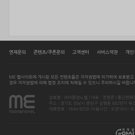
연재문의
콘텐츠/쿠폰문의
고객센터
서비스약관
개인
ME 웹사이트에 게시된 모든 컨텐츠들은 저작권법에 의거하여 보호받고
경우 저작권법에 의해 법정 조치에 처해질 수 있으니 주의하시길 바랍니
상호명 : ㈜미툰앤노벨 | 대표 : 정현준 | 통신판매
주소 : 경기도 성남시 분당구 삼평동 682번지 유스페이스
대표번호 : 1644-9259 (이용시간 : 오전10시~오후5