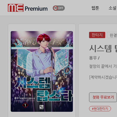
웹툰
소설
판타지
완결
시스템 
용우 /
절망의 끝에서 기
[계약하시겠습니까
달콤한 악마의 속
첫화 무료보기
#현대판타지