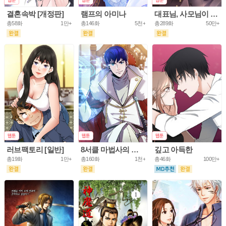
결혼속박 [개정판]
램프의 아미나
대표님, 사모님이 도망가요
총58화
1만+
총146화
5천+
총289화
50만+
러브팩토리 [일반]
8서클 마법사의 환생
깊고 아득한
총19화
1만+
총160화
1천+
총46화
100만+