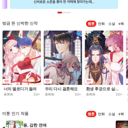
방금 뜬 신박한 신작
웹툰
만화
소설
e북
너의 멜로디가 들려
우리 다시 결혼해요
환생 후궁으로 살아가는 법
총86화
1만+
총86화
1만+
총86화
1만+
미툰 인기 작품
웹툰
만화
소설
e북
용, 감한 연애