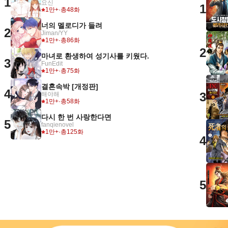
1
요신
1
1만+
·
총48화
너의 멜로디가 들려
2
Jiman/YY
1만+
·
총86화
2
마녀로 환생하여 성기사를 키웠다.
3
FunEdit
1만+
·
총75화
결혼속박 [개정판]
4
3
해야해
1만+
·
총58화
다시 한 번 사랑한다면
5
fanqienovel
1만+
·
총125화
4
5