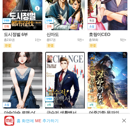
도시정벌 6부
신마도
호랑이CEO
총210권
1만+
총57권
5천+
총58화
5만+
아슬아슬 로맨스[개정판]
금수저 생활백서
어중간한 문파의 천하제일인
총61화
10만+
총703권
5만+
총953화
5만+
홈 화면에
ME
추가하기