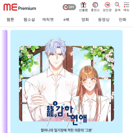
선물함
충전소
성인관
검색
메뉴
웹툰
웹소설
캐릭챗
e북
영화
동영상
만화