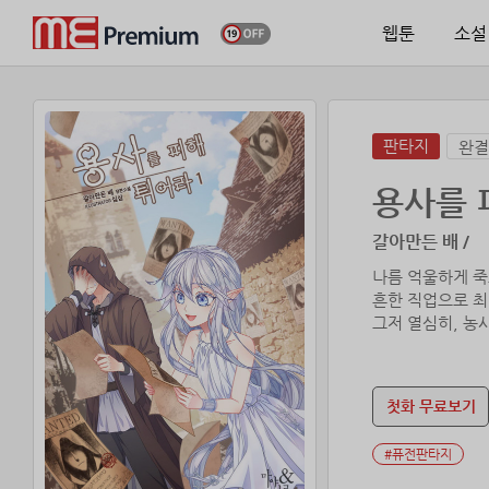
웹툰
소설
판타지
완결
용사를 
갈아만든 배 /
나름 억울하게 죽
흔한 직업으로 최
그저 열심히, 농
그렇게 남의 착한
진정한 평등주의를
첫화 무료보기
이제 진정한 농업
#퓨전판타지
“사부님!”