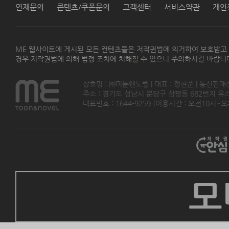
연재문의
콘텐츠/쿠폰문의
고객센터
서비스약관
개인
ME 웹사이트에 게시된 모든 컨텐츠들은 저작권법에 의거하여 보호받고
경우 저작권법에 의해 법정 조치에 처해질 수 있으니 주의하시길 바랍니
상호명 : ㈜미툰앤노벨 | 대표 : 정현준 | 통신판매
주소 : 경기도 성남시 분당구 삼평동 682번지 유스페이스
대표번호 : 1644-9259 (이용시간 : 오전10시~오후5
모