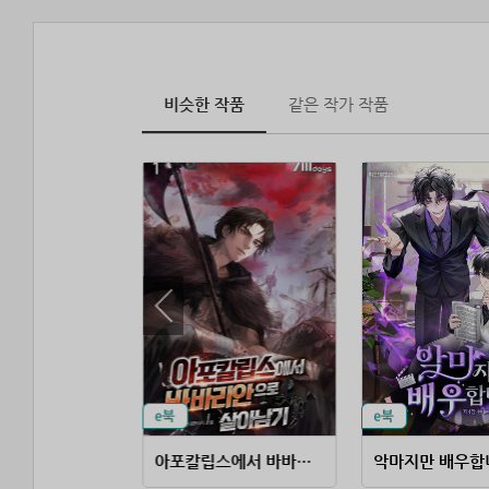
비슷한 작품
같은 작가 작품
거물급 마피아의 배우생활
아포칼립스에서 바바리안으로 살아남기
악마지만 배우합