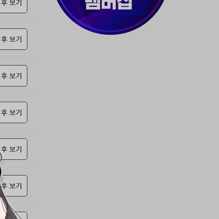
37위
80091****@kakao.com
50코인
 후 보기
38위
티티320
50코인
39위
myway
50코인
 후 보기
40위
19108*****@kakao.com
50코인
41위
70989****@kakao.com
50코인
42위
dlehd*****@gmail.com
48코인
 후 보기
43위
22ss****@dgsungsan.ms.kr
45코인
44위
@
40코인
45위
아아자 홧팅
40코인
 후 보기
46위
비둘기 천사
36코인
47위
@
36코인
 후 보기
48위
20700*****@kakao.com
30코인
49위
26741*****@kakao.com
26코인
50위
douyo*****@gmail.com
25코인
 후 보기
51위
dltmdw******@gmail.com
25코인
52위
@
25코인