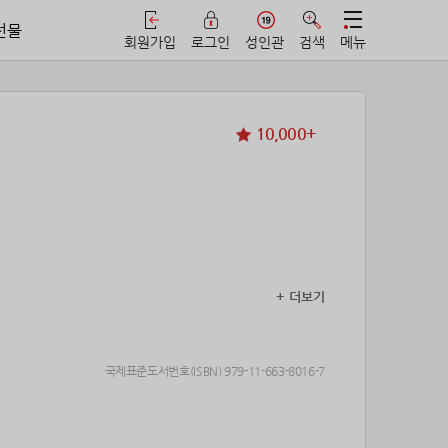
선물
회원가입
로그인
성인관
검색
메뉴
10,000+
+ 더보기
언니 디자인이 새롭게 옷을 입고 날개를 달았
국제표준도서번호(ISBN) 979-11-663-8016-7