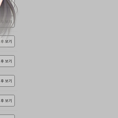
53위
soyun****@gmail.com
24코인
 후 보기
54위
qsewzd******@gmail.com
20코인
55위
20596*****@kakao.com
20코인
 후 보기
56위
lth8***@naver.com
20코인
57위
이슬이슬
20코인
58위
단순한묘기
20코인
 후 보기
59위
25234*****@kakao.com
20코인
60위
43040*****@kakao.com
20코인
61위
@
20코인
 후 보기
62위
@
20코인
63위
소망여
20코인
 후 보기
64위
25600*****@kakao.com
20코인
65위
16100*****@kakao.com
20코인
66위
reneev******@naver.com
18코인
 후 보기
67위
movi****@naver.com
17코인
68위
메카 보
17코인