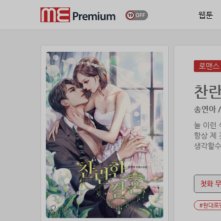
웹툰
로맨스
찬란
송연아 /
늘 이런
항상 제
생각할수
“어차피
다고 생각
첫화 
“매번 이
#현대로
채윤이 