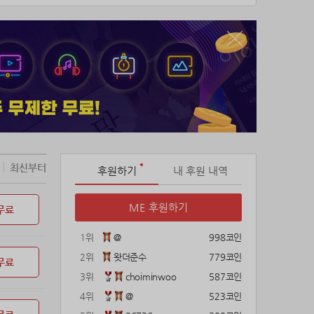
최신부터
후원하기
내 후원 내역
ME 후원하기
무료
1위
@
998코인
2위
왓더준수
779코인
무료
3위
choiminwoo
587코인
4위
@
523코인