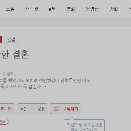
소설
캐릭챗
e북
영화
동영상
만화
완결
한 결혼
 식이었다.
 것을 빼앗고도 오히려 적반하장에 안하무인인 태도.
록 이가 바드득 갈린다.
 언니가 제출했으면 세상 빛 못 봤을 거야. 디테일이 다르잖아? 내 덕에 
해.”
무료보기
공유
구독하기
런 식이지. 항상 넌 내 것을 뺏고도 오히려 당당했어.”
맨스
이내 실소했다.
최신화 놓치기 싫다면
지금 구독하세요.