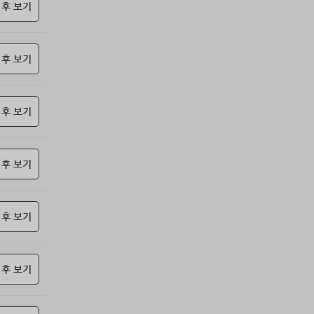
69위
@
15코인
 후 보기
70위
난데요
15코인
71위
안녕하십사
13코인
 후 보기
72위
27657*****@kakao.com
10코인
73위
21982*****@kakao.com
10코인
74위
34362*****@kakao.com
10코인
 후 보기
75위
kko1****@gmail.com
10코인
76위
yhdia****@naver.com
10코인
77위
samdry
10코인
 후 보기
78위
20679*****@kakao.com
10코인
79위
27964*****@kakao.com
10코인
 후 보기
80위
19334*****@kakao.com
10코인
81위
돌도사
10코인
82위
27780*****@kakao.com
10코인
 후 보기
83위
@
10코인
84위
10933*****@kakao.com
10코인