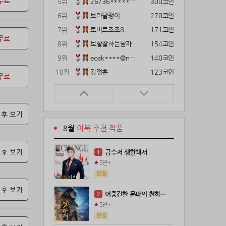
무료
5위
26736*****@kakao.com
300코인
6위
보라달팽이
270코인
7위
로버트조조8
171코인
무료
8위
보빨잘하는남자
154코인
9위
eoak****@naver.com
140코인
10위
강정훈
123코인
무료
11위
12922*****@kakao.com
120코인
12위
gg1***@naver.com
120코인
 후 보기
13위
22374*****@kakao.com
120코인
8월
이북 추천 작품
14위
해콩이
110코인
15위
wkkj****@naver.com
110코인
 후 보기
금수저 생활백서
1
16위
메렁이지롱
102코인
5만+
17위
@
100코인
18위
@
100코인
 후 보기
어중간한 문파의 천하제일인
2
19위
kckt****@naver.com
100코인
5만+
20위
18075*****@kakao.com
100코인