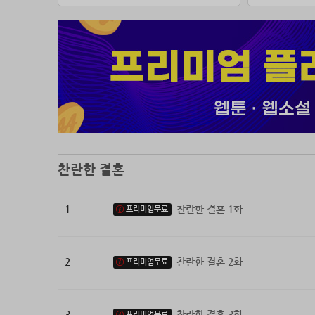
“그러게 
“…….”
언니인 채
드디어 
그 남자
“우리 결
찬란한 결혼
1
찬란한 결혼 1화
프리미엄무료
2
찬란한 결혼 2화
프리미엄무료
3
찬란한 결혼 3화
프리미엄무료