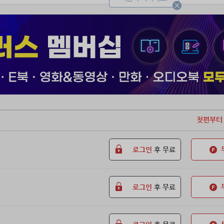
왜 뺏겨. 바보같이.”
란의 것을 제 것처럼 여기던 여자, 이채윤.
채란에게도 채윤의 것을 정당하게 탐낼 기회가 왔다.
 서강찬이 무감한 시선으로 내뱉었다.
혼하죠.”
첫편부터
로그인
후 무료
로그인
후 무료