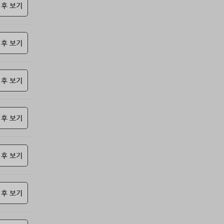
85위
항시그대로
10코인
 후 보기
86위
19292*****@kakao.com
10코인
87위
castl*****@naver.com
10코인
 후 보기
88위
17349*****@kakao.com
10코인
89위
ysh02****@naver.com
10코인
90위
nam6***@gmail.com
10코인
 후 보기
91위
총괄보안관
10코인
92위
010455*****@me.co.kr
10코인
93위
@
10코인
 후 보기
94위
@
10코인
95위
22930*****@kakao.com
10코인
 후 보기
96위
elpe****@naver.com
10코인
97위
24180*****@kakao.com
10코인
98위
29528*****@kakao.com
10코인
 후 보기
99위
010767*****@me.co.kr
10코인
100
아이스아메
10코인
위