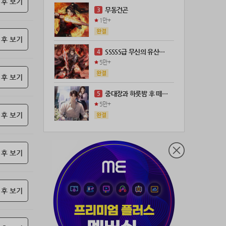
 후 보기
21위
leeys****@naver.com
100코인
무동건곤
3
22위
21671*****@kakao.com
100코인
1만+
23위
@
73코인
 후 보기
24위
anigse******@gmail.com
70코인
SSSSS급 무신의 유산을 얻었다!
4
25위
wwor****@naver.com
70코인
5만+
26위
ji643****@gmail.com
66코인
 후 보기
27위
장발쟝
65코인
중대장과 하룻밤 후 떼돈을 벌었다
5
28위
ㄴ퍼ㅕㅅㄷ
60코인
5만+
29위
@
60코인
 후 보기
30위
@
60코인
31위
28473*****@kakao.com
60코인
 후 보기
32위
워삼골벅
50코인
33위
19367*****@kakao.com
50코인
34위
@
50코인
 후 보기
35위
dj7***@naver.com
50코인
36위
천일야화♡
50코인