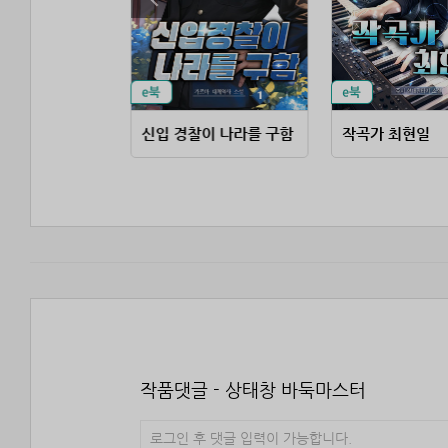
 레벨업!
신입 경찰이 나라를 구함
작곡가 최현일
작품댓글 - 상태창 바둑마스터
로그인 후 댓글 입력이 가능합니다.