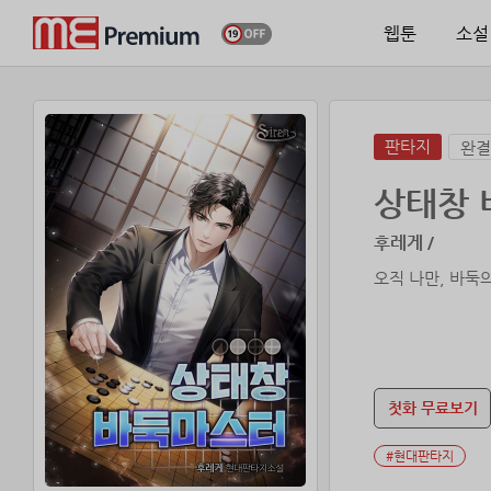
웹툰
소설
판타지
완결
상태창
후레게 /
오직 나만, 바둑의
첫화 무료보기
#현대판타지