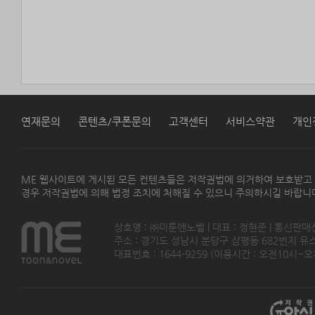
연재문의
콘텐츠/쿠폰문의
고객센터
서비스약관
개인
ME 웹사이트에 게시된 모든 컨텐츠들은 저작권법에 의거하여 보호받고
경우 저작권법에 의해 법정 조치에 처해질 수 있으니 주의하시길 바랍니
상호명 : ㈜미툰앤노벨 | 대표 : 정현준 | 통신판매
주소 : 경기도 성남시 분당구 삼평동 682번지 유스페이스
대표번호 : 1644-9259 (이용시간 : 오전10시~오후5